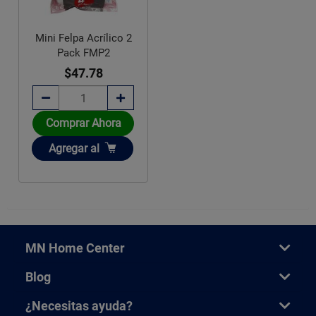
Mini Felpa Acrílico 2
Pack FMP2
$47.78
Comprar Ahora
Añadir
Agregar
al
MN Home Center
Blog
¿Necesitas ayuda?