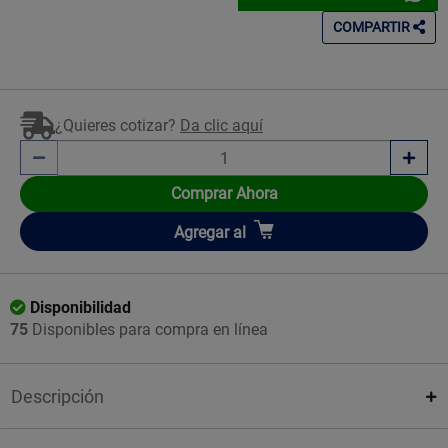
COMPARTIR
¿Quieres cotizar?
Da clic aquí
Comprar Ahora
Añadir
Agregar
al
Disponibilidad
75
Disponibles para compra en línea
Descripción