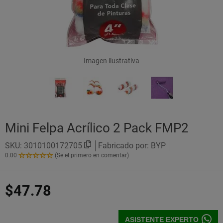
Imagen ilustrativa
Mini Felpa Acrílico 2 Pack FMP2
SKU:
3010100172705
Fabricado por: BYP
0.00
(Se el primero en comentar)
0.00
de
5
$47.78
Estrellas!
ASISTENTE EXPERTO