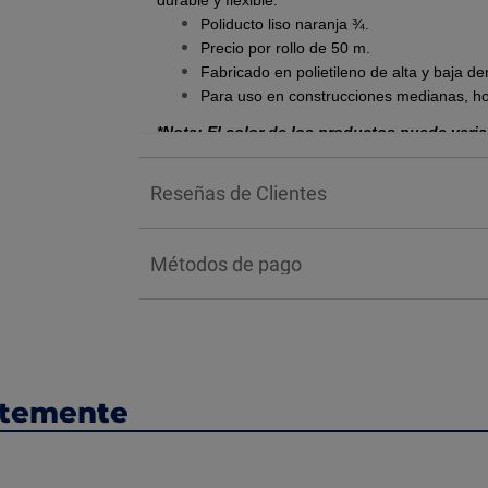
durable y flexible.
Poliducto liso naranja ¾.
Precio por rollo de 50 m.
Fabricado en polietileno de alta y baja d
Para uso en construcciones medianas, ho
*Nota: El color de los productos puede varia
Beneficios:
Reseñas de Clientes
Protección:
Protege los cables eléctrico
ambientales que pueden dañarlos. Esto pro
de cortocircuitos y otros problemas eléctr
Métodos de pago
Organización:
Permite organizar los cabl
mantenimiento y las futuras modificaciones
Flexibilidad:
Su diseño flexible permite a
facilita la instalación en espacios complej
Durabilidad:
Está fabricado con material
funcionamiento a largo plazo.
ntemente
¿Cómo funciona?
El poliducto actúa como una barrera física que
golpes, aplastamientos o roces. Esto ayuda a prev