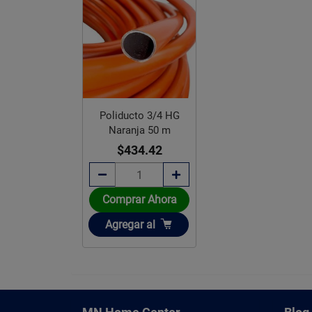
Poliducto 3/4 HG
Naranja 50 m
$434.42
Comprar Ahora
Añadir
Agregar
al