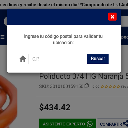
 en línea y recibe desde el mismo día!
*Comprando de L-J An
×
Buscar productos, marcas y ofertas...
Ingrese tu código postal para validar tu
Venta Espec
s
Marcas
Tips que Construyen
ubicación:
Buscar
Poliducto 3/4 HG Naranja 
SKU:
3010100159150
0.00
(Se 
0.00
de
5
$434.42
Estrellas!
ASISTENTE EXPERTO
COMPARTIR