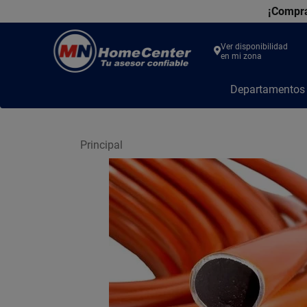
¡Compra
Ver disponibilidad
en mi zona
MN
Departamento
Home
Center
Principal