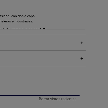
ensidad, con doble capa.
teleras e industriales.
r de lo apreciado en pantalla.
s de golpes, humedad, polvo y otros factores
longa la vida útil de los cables y reduce el riesgo
icos.
es de manera ordenada y eficiente, lo que facilita el
 en la instalación eléctrica.
daptarse a diferentes recorridos y ángulos, lo que
os.
es resistentes que garantizan su durabilidad y buen
Borrar vistos recientes
 protege los cables de daños mecánicos, como
enir cortocircuitos, fallas eléctricas y otros