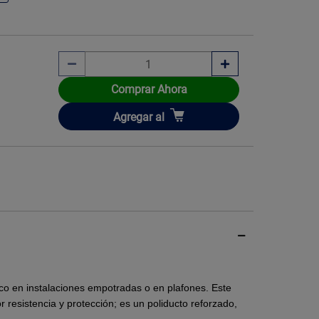
Comprar Ahora
Imagen ilustrati
Añadir
Agregar
al
rico en instalaciones empotradas o en plafones. Este
 resistencia y protección; es un poliducto reforzado,