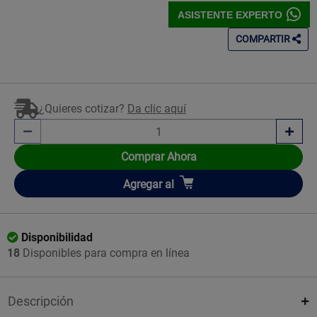
ASISTENTE EXPERTO
COMPARTIR
¿Quieres cotizar?
Da clic aquí
Comprar Ahora
Añadir
Agregar
al
Disponibilidad
18
Disponibles para compra en línea
Descripción