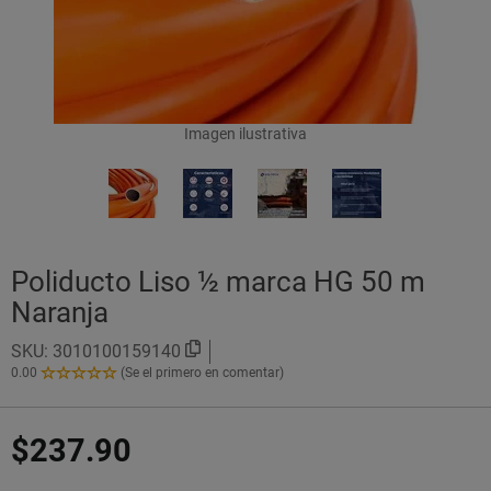
Imagen ilustrativa
Poliducto Liso ½ marca HG 50 m
Naranja
SKU:
3010100159140
0.00
(Se el primero en comentar)
0.00
de
5
$237.90
Estrellas!