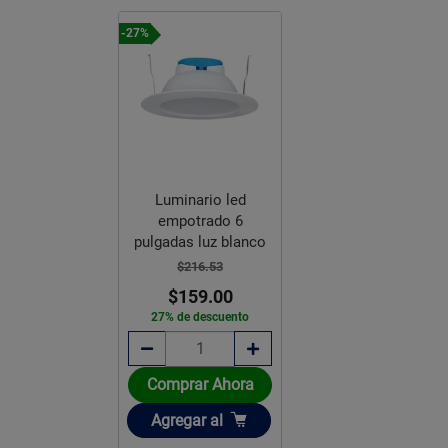
-27%
Luminario led
empotrado 6
pulgadas luz blanco
$216.53
$159.00
27% de descuento
Comprar Ahora
Añadir
Agregar
al