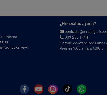
¿QUÉ INCLUYE?
Un Luminario led empotrado 6 pulgadas luz bla
PREGUNTAS FRECUENTES:
¿Necesitas ayuda?
1. ¿Se puede instalar en techos de tablaroca o 
contacto@mndelgolfo.c
Sí, está diseñado para empotrarse en plafones de
 tu mismo
833 230 1414
tajes
Horario de Atención: Lunes 
¿QUIÉRES SABER MÁS?
misiones en vivo
Viernes 9:00 a.m. a 6:00 p.m
Búscanos en YouTube como
@MNdelGolfoTV