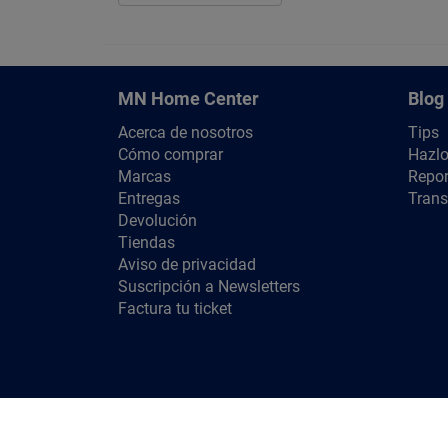
MN Home Center
Blog
Acerca de nosotros
Tips
Cómo comprar
Hazlo
Marcas
Repor
Entregas
Trans
Devolución
Tiendas
Aviso de privacidad
Suscripción a Newsletters
Factura tu ticket