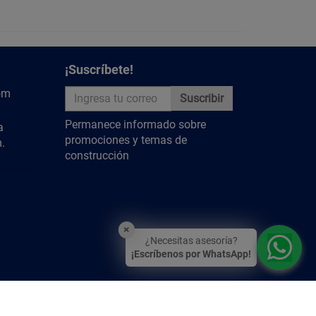
nco
¡Suscríbete!
plafón?
om
Suscribir
 tablaroca, falso techo o superficies similares.
Permanece informado sobre
a
promociones y temas de
.
y descubre más contenido relevante.
construcción
×
¿Necesitas asesoría?
¡Escríbenos por WhatsApp!