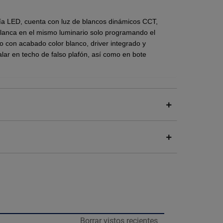
ía LED, cuenta con luz de blancos dinámicos CCT,
z blanca en el mismo luminario solo programando el
o con acabado color blanco, driver integrado y
talar en techo de falso plafón, así como en bote
3000K, 4000K, 6500K)
egra perfectamente en cualquier techo sin ocupar
iciencia energética, consumiendo significativamente
Borrar vistos recientes