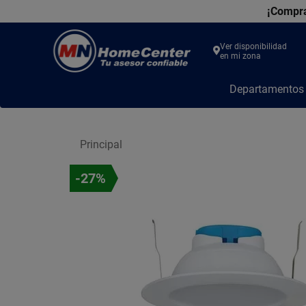
¡Compra
Ver disponibilidad
en mi zona
MN
Departamento
Home
Center
Principal
-27%