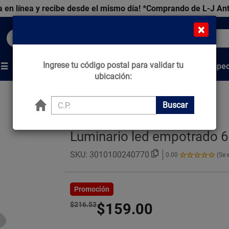
 en línea y recibe desde el mismo día!
*Comprando de L-J An
×
Buscar productos, marcas y ofertas...
Ingrese tu código postal para validar tu
Venta Espec
s
Marcas
Tips que Construyen
ubicación:
Buscar
Luminario led empotrado 6
SKU:
3010100240770
0.00
(Se 
0.00
de
5
Estrellas!
Promoción
$216.53
$159.00