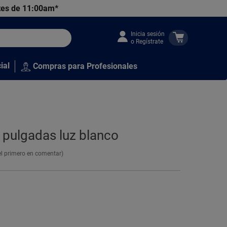
tes de 11:00am*
Inicia sesión
o Regístrate
ial
Compras para Profesionales
 pulgadas luz blanco
el primero en comentar)