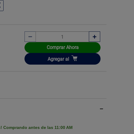
Imagen ilustrati
Comprar Ahora
Añadir
Agregar
al
s! Comprando antes de las 11:00 AM