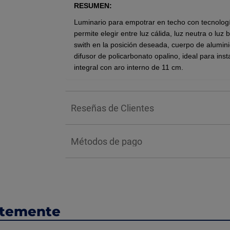
RESUMEN:
Luminario para empotrar en techo con tecnolog
permite elegir entre luz cálida, luz neutra o lu
swith en la posición deseada, cuerpo de alumini
difusor de policarbonato opalino, ideal para ins
integral con aro interno de 11 cm.
Temperatura de color: Tecnología CCT (
Flujo luminoso: 1066 lm
Reseñas de Clientes
Tiempo de vida: Hasta 25 mil hrs.
Tamaño: 5 pulgadas
Potencia: 11 watts
Métodos de pago
Tensión: 100V-277V~
Frecuencia: 50-60 Hz
Medida: 14.5 cm diámetro x 5.7 cm alto
Corte de empotramiento: 11.5 cm
BENEFICIOS:
ntemente
Ideal para una iluminación uniforme que se int
espacio. La tecnología LED asegura una alta ef