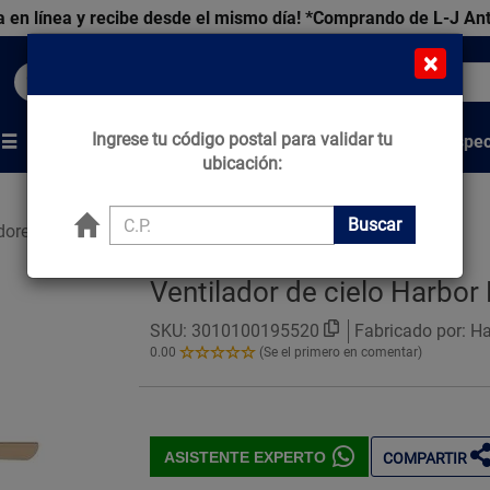
 en línea y recibe desde el mismo día!
*Comprando de L-J An
×
Buscar productos, marcas y ofertas...
Ingrese tu código postal para validar tu
Venta Espec
s
Marcas
Tips que Construyen
ubicación:
Buscar
dores de Cielo
Ventilador de cielo Harbor
SKU:
3010100195520
Fabricado por: H
0.00
(Se el primero en comentar)
0.00
de
5
Estrellas!
ASISTENTE EXPERTO
COMPARTIR