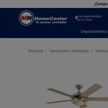
¡Compra
Ver disponibilidad
en mi zona
MN
Departamento
Home
Center
Principal
Ventilación y Minisplits
Ventila