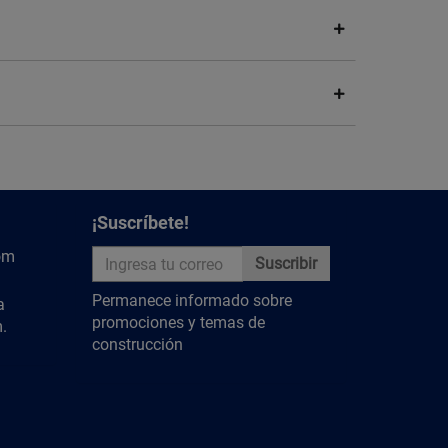
¡Suscríbete!
om
Suscribir
Permanece informado sobre
a
promociones y temas de
.
construcción