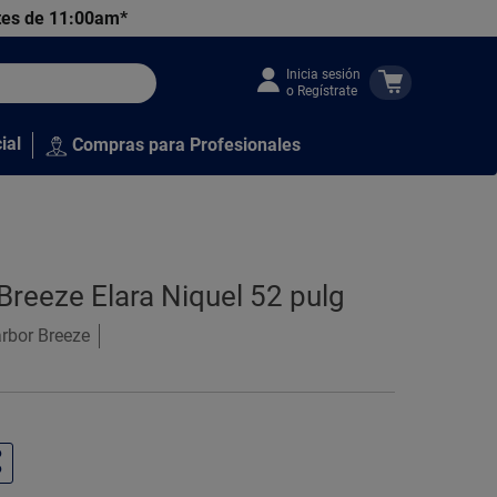
tes de 11:00am*
Inicia sesión
o Regístrate
ial
Compras para Profesionales
 Breeze Elara Niquel 52 pulg
arbor Breeze