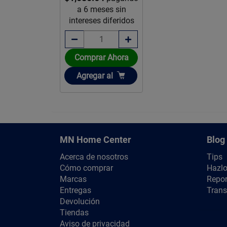
a 6 meses sin
intereses diferidos
Comprar Ahora
Añadir
Agregar
al
MN Home Center
Blog
Acerca de nosotros
Tips
Cómo comprar
Hazlo
Marcas
Repor
Entregas
Trans
Devolución
Tiendas
Aviso de privacidad