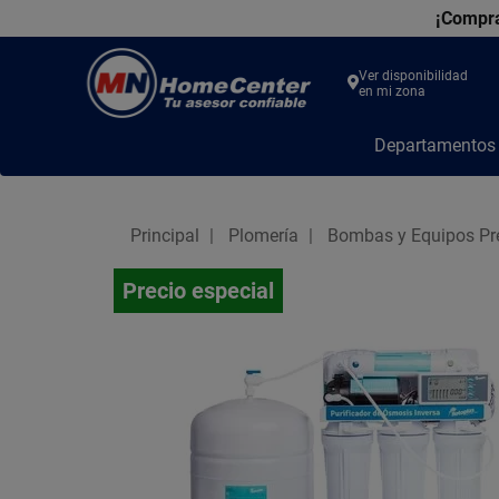
¡Compra
Ver disponibilidad
en mi zona
MN
Departamento
Home
Center
Principal
Plomería
Bombas y Equipos Pr
Precio especial