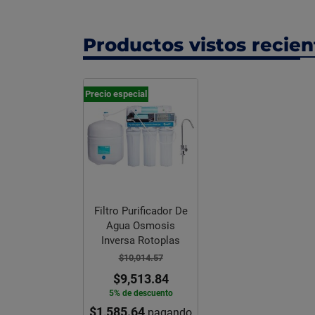
Productos vistos recie
Precio especial
Filtro Purificador De
Agua Osmosis
Inversa Rotoplas
$10,014.57
$9,513.84
5% de descuento
$1,585.64
pagando