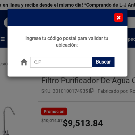
 en línea y recibe desde el mismo día!
*Comprando de L-J An
×
Buscar productos, marcas y ofertas...
Ingrese tu código postal para validar tu
Venta Espec
s
Marcas
Tips que Construyen
ubicación:
Buscar
esión de Agua
Filtro Purificador
Filtro Purificador De Agua
SKU:
3010100174935
Fabricado por: R
Promoción
$10,014.57
$9,513.84