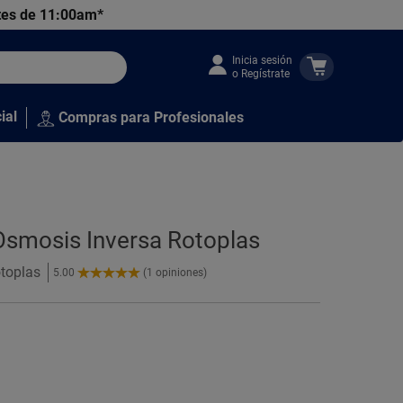
tes de 11:00am*
Inicia sesión
o Regístrate
ial
Compras para Profesionales
 Osmosis Inversa Rotoplas
otoplas
5.00
(1 opiniones)
5.00
de
5
Estrellas!