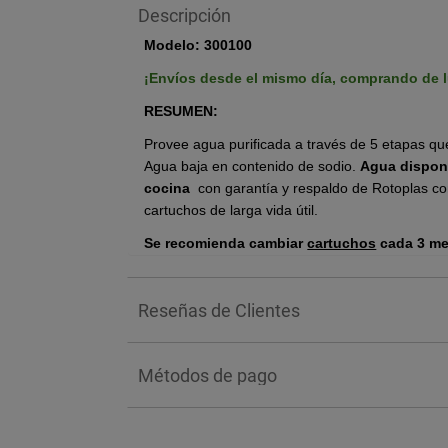
Descripción
Modelo: 300100
¡Envíos desde el mismo día, comprando de l
RESUMEN:
Provee agua purificada a través de 5 etapas qu
Agua baja en contenido de sodio
.
Agua disponi
cocina
con garantía y respaldo de Rotoplas con
cartuchos de larga vida útil.
Se recomienda cambiar
cartuchos
cada 3 me
A.
Cartucho de Polipropileno
:
retiene eficien
mayores a 5 micras, tales como sedimentos, aren
Reseñas de Clientes
B.
Cartucho de Carbón Activado Primario
:
es
microscópicos en donde se quedan atrapados co
Métodos de pago
sustancias disueltas en el agua, sabores y olore
C.
Cartucho de Carbón Activado Secundario
seguridad y proteger el Cartucho de Membrana