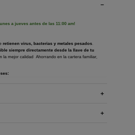
unes a jueves antes de las 11:00 am!
e
retienen virus, bacterias y metales pesados
.
ble siempre directamente desde la llave de tu
 la mejor calidad Ahorrando en la cartera familiar,
ses:
temente partículas sólidas suspendidas microscópicas
as, insectos y óxidos de la tubería.
 un carbón granulado que tiene millones de poros
ntaminantes. Su función principal es retener
s tales como pesticidas y cloro.
: es un carbón sólido creado para dar doble
 de Ósmosis Inversa