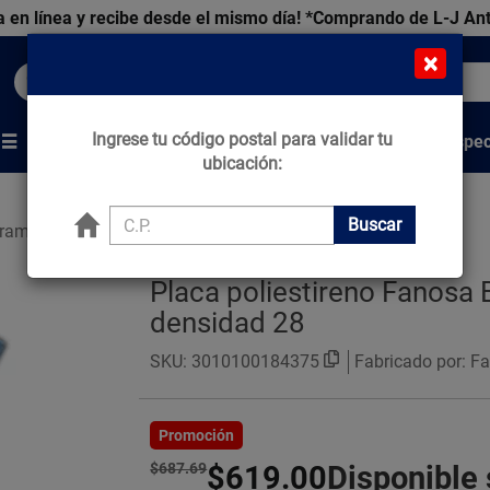
 en línea y recibe desde el mismo día!
*Comprando de L-J An
×
Buscar productos, marcas y ofertas...
Ingrese tu código postal para validar tu
Venta Espec
s
Marcas
Tips que Construyen
ubicación:
Buscar
ramientas
Placa de Aslamiento
Placa poliestireno Fanosa 
densidad 28
SKU:
3010100184375
Fabricado por: F
Promoción
$687.69
$619.00
Disponible