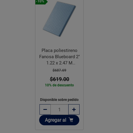
-10%
Placa poliestireno
Fanosa Blueboard 2"
1.22 x 2.47 M
densidad 28
$687.69
$619.00
10% de descuento
Disponible sobre pedido
Añadir
Agregar
al