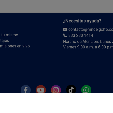
Búscanos en YouTube como
@MNdelGolfoTV
¿Necesitas ayuda?
contacto@mndelgolfo.c
 tu mismo
833 230 1414
tajes
Horario de Atención: Lunes 
misiones en vivo
Viernes 9:00 a.m. a 6:00 p.m
T.Commerce.
Todos los derechos reservados. Un producto desarrollado 