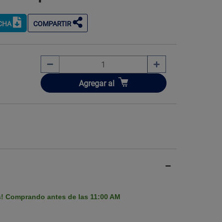
ICHA
COMPARTIR
Imagen ilustrati
Añadir
Agregar
al
s! Comprando antes de las 11:00 AM