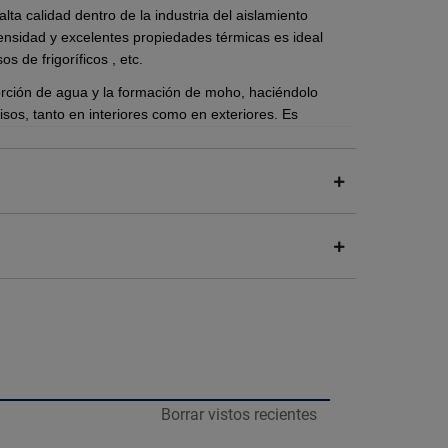
ta calidad dentro de la industria del aislamiento
densidad y excelentes propiedades térmicas es ideal
 de frigoríficos , etc.
orción de agua y la formación de moho, haciéndolo
isos, tanto en interiores como en exteriores. Es
arga vida útil sin perder sus propiedades aislantes
cia a la compresión y propiedades de
además de contar con un marcado en la superficie que
omo adhesivos base cemento) y sirve como guía para
da y sencilla y contribuyendo significativamente al
cación.
ia seca nivelada y sin contaminantes. Si la base es
ligeramente.
 Base Coat ADH con agua limpia siguiendo las
Borrar vistos recientes
ner una mezcla homogénea.