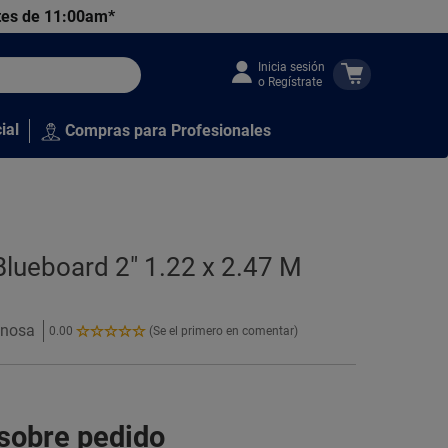
tes de 11:00am*
Inicia sesión
o Regístrate
ial
Compras para Profesionales
Blueboard 2" 1.22 x 2.47 M
anosa
0.00
(Se el primero en comentar)
0.00
de
5
Estrellas!
 sobre pedido