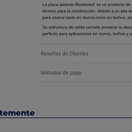
La placa aislante Blueboard es un producto de al
térmico para la construcción; debido a su alta 
para usarse tanto en muros como en techos, pisos
Su estructura de celda cerrada previene la abs
perfecto para aplicaciones en muros, techos y p
ligero, fácil de cortar e instalar, y ofrece una l
BENEFICIOS:
Reseñas de Clientes
Sus beneficios clave incluyen una alta resisten
autoextinguibilidad (seguridad contra fuego), 
Métodos de pago
facilita un mejor anclaje de recubrimientos (c
cortes en obra, haciendo la instalación más rápi
ahorro energético y al confort interior de la edifi
INSTALACIÓN:
Preparación La superficie debe estar limp
ntemente
de concreto se recomienda humedecerla 
Mezcla del Adhesivo Prepare el adhesivo
proporciones del fabricante hasta obte