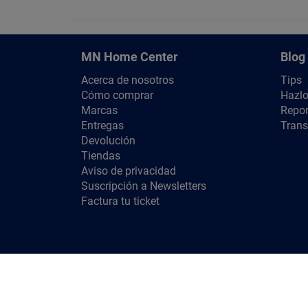
MN Home Center
Blog
Acerca de nosotros
Tips
Cómo comprar
Hazlo
Marcas
Repor
Entregas
Trans
Devolución
Tiendas
Aviso de privacidad
Suscripción a Newsletters
Factura tu ticket
Copyright ©
HT