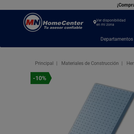
¡Compra
Ver disponibilidad
en mi zona
MN
Departamento
Home
Center
Principal
Materiales de Construcción
Her
-10%