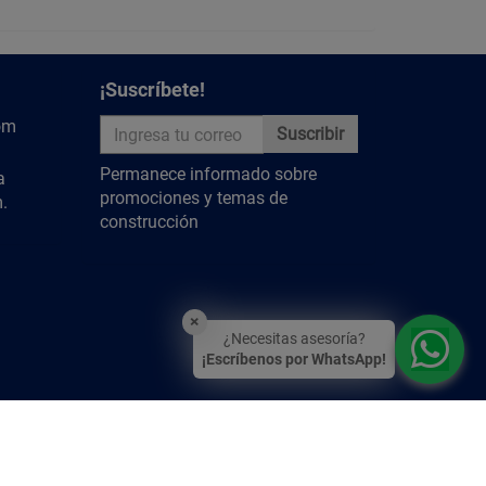
y descubre más contenido relevante.
¡Suscríbete!
om
Suscribir
Permanece informado sobre
a
promociones y temas de
.
construcción
×
¿Necesitas asesoría?
¡Escríbenos por WhatsApp!
por e-Soluciones