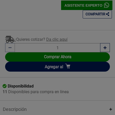
ASISTENTE EXPERTO
COMPARTIR
¿Quieres cotizar?
Da clic aquí
Comprar Ahora
Añadir
Agregar
al
Disponibilidad
11
Disponibles para compra en línea
Descripción