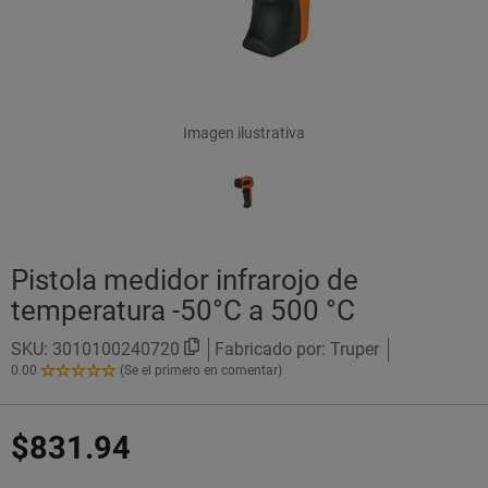
Imagen ilustrativa
Pistola medidor infrarojo de
temperatura -50°C a 500 °C
SKU:
3010100240720
Fabricado por: Truper
0.00
(Se el primero en comentar)
0.00
de
5
$831.94
Estrellas!