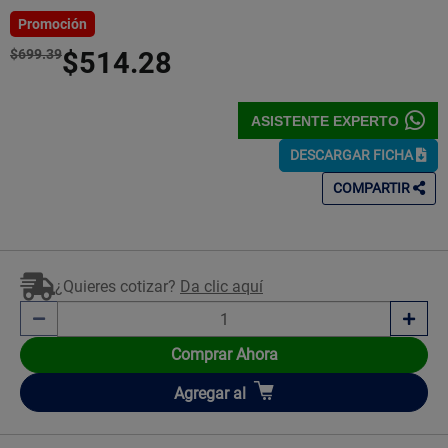
5
Estrellas!
Promoción
$699.39
$514.28
ASISTENTE EXPERTO
DESCARGAR FICHA
COMPARTIR
¿Quieres cotizar?
Da clic aquí
Comprar Ahora
Añadir
Agregar
al