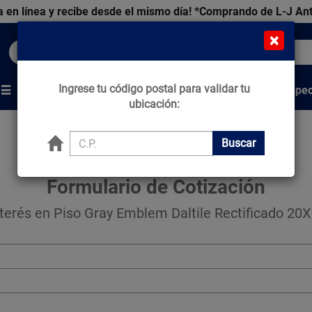
 en línea y recibe desde el mismo día!
*Comprando de L-J An
×
Buscar productos, marcas y ofertas...
Ingrese tu código postal para validar tu
Venta Espec
s
Marcas
Tips que Construyen
ubicación:
Buscar
Formulario de Cotización
terés en Piso Gray Emblem Daltile Rectificado 20