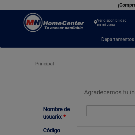
¡Compra
Ver disponibilidad
en mi zona
MN
Departamento
Home
Center
Principal
Agradecemos tu in
Nombre de
usuario:
*
Código