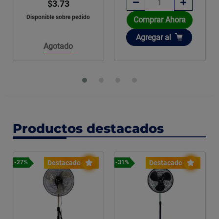
$3.73
Disponible sobre pedido
Comprar Ahora
Añadir
Agregar
al
Agotado
Productos destacados
Destacado
Destacado
-27%
-31%