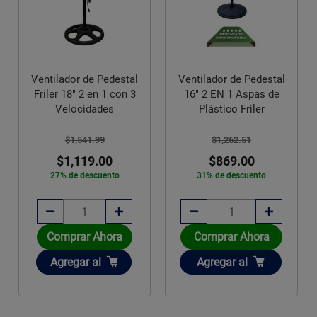
Ventilador de Pedestal
Ventilador de Pedestal
Friler 18" 2 en 1 con 3
16" 2 EN 1 Aspas de
Velocidades
Plástico Friler
$1,541.99
$1,262.51
$1,119.00
$869.00
27% de descuento
31% de descuento
Comprar Ahora
Comprar Ahora
Añadir
Añadir
Agregar
al
Agregar
al