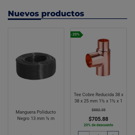
Nuevos productos
-20%
Tee Cobre Reducida 38 x
38 x 25 mm 1½ x 1½ x 1
$882.35
Manguera Poliducto
Negro 13 mm ½ m
$705.88
20% de descuento