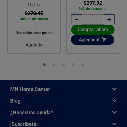
$297.92
$540.64
34% de descuento
$378.45
30% de descuento
Comprar Ahora
Disponible sobre pedido
Añadir
Agregar
al
Agotado
MN Home Center
Blog
¿Necesitas ayuda?
¡Suscríbete!