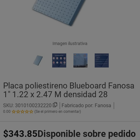
Imagen ilustrativa
Placa poliestireno Blueboard Fanosa
1" 1.22 x 2.47 M densidad 28
SKU:
3010100232220
Fabricado por: Fanosa
0.00
(Se el primero en comentar)
0.00
de
5
$343.85
Disponible sobre pedido
Estrellas!