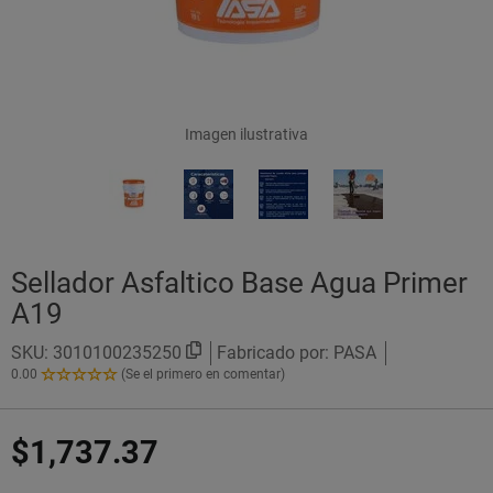
Imagen ilustrativa
Sellador Asfaltico Base Agua Primer
A19
SKU:
3010100235250
Fabricado por: PASA
0.00
(Se el primero en comentar)
0.00
de
5
$1,737.37
Estrellas!