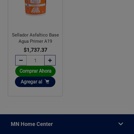
Sellador Asfaltico Base
Agua Primer A19
$1,737.37
Comprar Ahora
Añadir
Agregar
al
MN Home Center