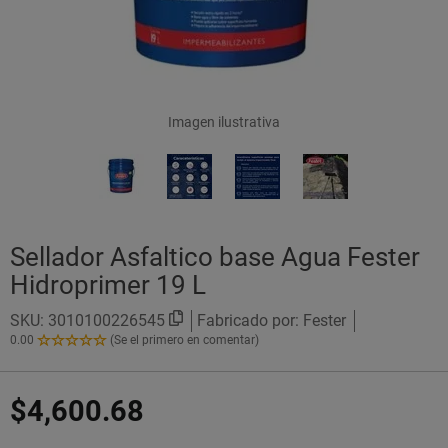
Imagen ilustrativa
Sellador Asfaltico base Agua Fester
Hidroprimer 19 L
SKU:
3010100226545
Fabricado por: Fester
0.00
(Se el primero en comentar)
0.00
de
5
$4,600.68
Estrellas!