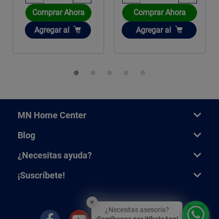
Comprar Ahora
Comprar Ahora
Añadir
Añadir
Agregar
al
Agregar
al
MN Home Center
Blog
¿Necesitas ayuda?
¡Suscríbete!
×
¿Necesitas asesoría?
¡Escríbenos por WhatsApp!