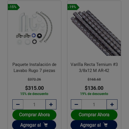
-15%
-19%
Paquete Instalación de
Varilla Recta Ternium #3
Lavabo Rugo 7 piezas
3/8x12 M AR-42
$372.26
$168.68
$315.00
$136.00
15% de descuento
19% de descuento
Comprar Ahora
Comprar Ahora
Añadir
Añadir
Agregar
al
Agregar
al