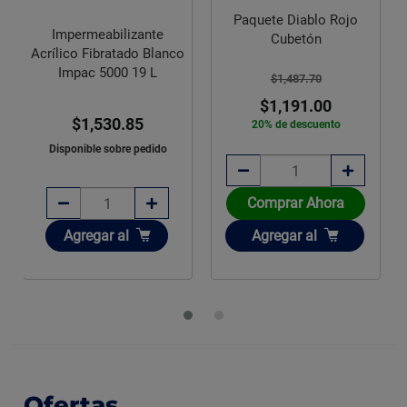
Paquete Diablo Rojo
Impermeabilizante
Cubetón
Acrílico Fibratado Blanco
Impac 5000 19 L
$1,487.70
$1,191.00
$1,530.85
20% de descuento
Disponible sobre pedido
Comprar Ahora
Añadir
Añadir
Agregar
al
Agregar
al
Ofertas