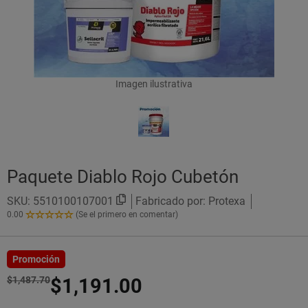
Imagen ilustrativa
Paquete Diablo Rojo Cubetón
SKU:
5510100107001
Fabricado por: Protexa
0.00
(Se el primero en comentar)
0.00
de
5
Estrellas!
Promoción
$1,487.70
$1,191.00