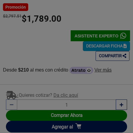
5
Estrellas!
Promoción
$2,797.51
$1,789.00
ASISTENTE EXPERTO
DESCARGAR FICHA
COMPARTIR
Desde
$210
al mes con crédito
Ver más
¿Quieres cotizar?
Da clic aquí
Comprar Ahora
Añadir
Agregar
al