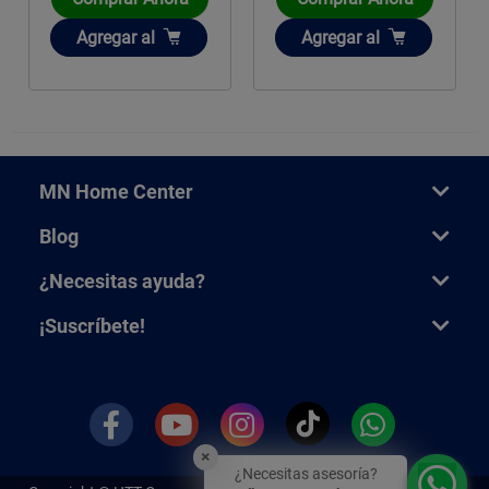
Añadir
Añadir
Agregar
al
Agregar
al
MN Home Center
Blog
¿Necesitas ayuda?
¡Suscríbete!
×
¿Necesitas asesoría?