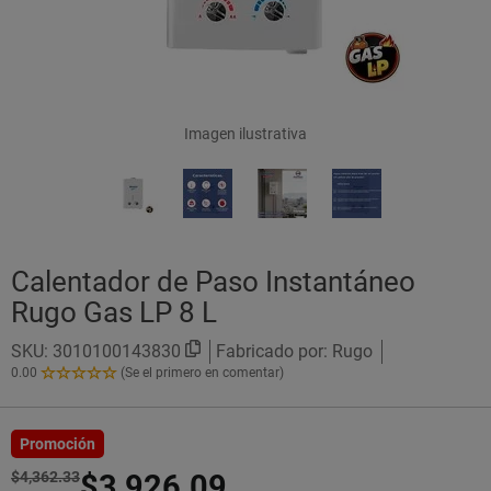
Imagen ilustrativa
Calentador de Paso Instantáneo
Rugo Gas LP 8 L
SKU:
3010100143830
Fabricado por: Rugo
0.00
(Se el primero en comentar)
0.00
de
5
Estrellas!
Promoción
$4,362.33
$3,926.09