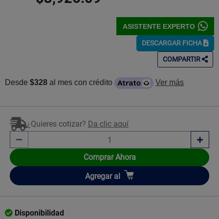
ASISTENTE EXPERTO
DESCARGAR FICHA
COMPARTIR
Desde
$328
al mes con crédito
Ver más
¿Quieres cotizar?
Da clic aquí
Comprar Ahora
Añadir
Agregar
al
Disponibilidad