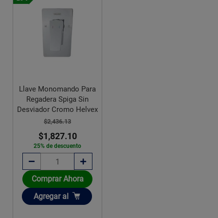
Llave Monomando Para
Regadera Spiga Sin
Desviador Cromo Helvex
$2,436.13
$1,827.10
25% de descuento
Comprar Ahora
Añadir
Agregar
al