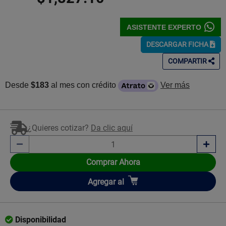
ASISTENTE EXPERTO
DESCARGAR FICHA
COMPARTIR
Desde
$183
al mes con crédito
Ver más
¿Quieres cotizar?
Da clic aquí
Comprar Ahora
Añadir
Agregar
al
Disponibilidad