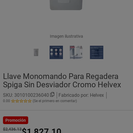
Imagen ilustrativa
Llave Monomando Para Regadera
Spiga Sin Desviador Cromo Helvex
SKU:
3010100236040
Fabricado por: Helvex
0.00
(Se el primero en comentar)
0.00
de
5
Estrellas!
Promoción
$2,436.13
$1,827.10