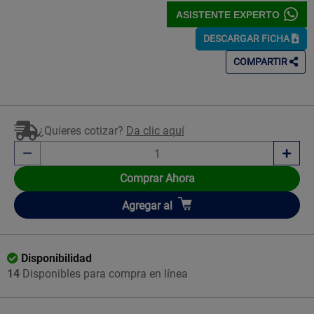
ASISTENTE EXPERTO
DESCARGAR FICHA
COMPARTIR
¿Quieres cotizar?
Da clic aquí
Comprar Ahora
Añadir
Agregar
al
Disponibilidad
14
Disponibles para compra en línea