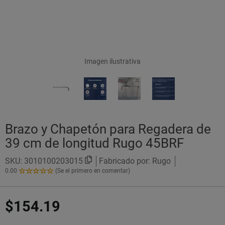
Imagen ilustrativa
Brazo y Chapetón para Regadera de
39 cm de longitud Rugo 45BRF
SKU:
3010100203015
Fabricado por: Rugo
0.00
(Se el primero en comentar)
0.00
de
5
$154.19
Estrellas!