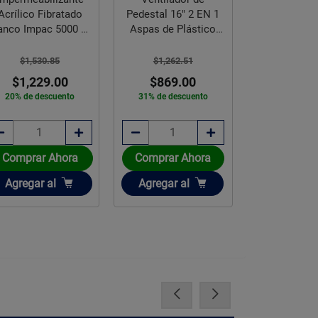
Acrílico Fibratado
Pedestal 16" 2 EN 1
Pedestal 16
anco Impac 5000 19
Aspas de Plástico
Aspas de P
L
Friler
Frile
$1,530.85
$1,262.51
$1,262.
$1,229.00
$869.00
$869.
20% de descuento
31% de descuento
31% de des
Comprar Ahora
Comprar Ahora
Comprar 
Añadir
Añadir
Añadir
Agregar
al
Agregar
al
Agregar