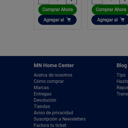
Comprar Ahora
Comprar Ahora
Añadir
ir
Añadir
Agregar
al
gar
al
Agregar
al
MN Home Center
Blog
Acerca de nosotros
Tips
Cómo comprar
Hazlo
Marcas
Repor
Entregas
Trans
Devolución
Tiendas
Aviso de privacidad
Suscripción a Newsletters
Factura tu ticket