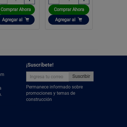
Comprar Ahora
Comprar Ahora
Comprar 
Añadir
Añadir
Añadir
Agregar
al
Agregar
al
Agregar
a
¡Suscríbete!
om
Suscribir
Permanece informado sobre
a
promociones y temas de
.
construcción