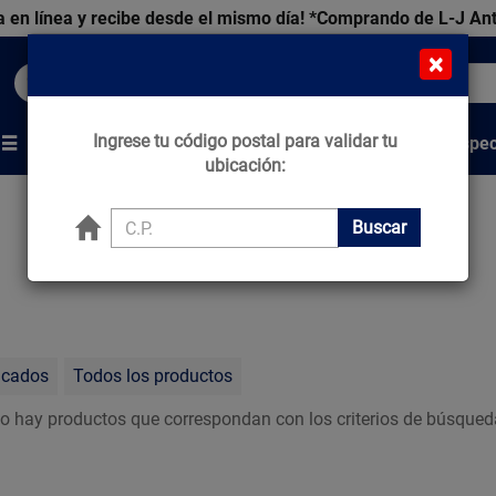
 en línea y recibe desde el mismo día!
*Comprando de L-J An
×
Buscar productos, marcas y ofertas...
Ingrese tu código postal para validar tu
Venta Espec
s
Marcas
Tips que Construyen
ubicación:
Buscar
acados
Todos los productos
o hay productos que correspondan con los criterios de búsqued