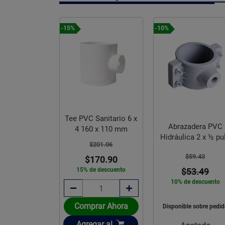
-15%
-10%
Corte Metal
Tee PVC Sanitario 6 x
er 14 pulg
Abrazadera PVC
4 160 x 110 mm
onómico
Hidráulica 2 x ½ pu
$201.06
$86.57
$59.43
$170.90
69.25
15% de descuento
$53.49
e descuento
10% de descuento
Comprar Ahora
rar Ahora
Disponible sobre pedi
Añadir
ir
Agregar
al
gar
al