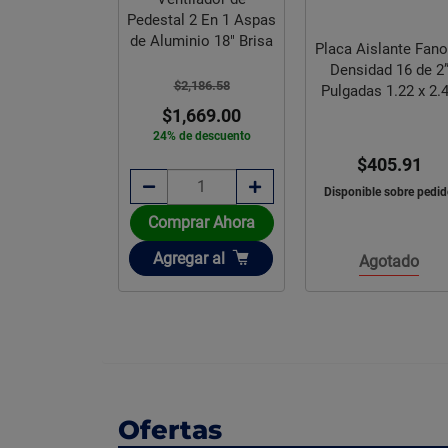
 Maxi Fresco
Pedestal 2 En 1 Aspas
 Velocidades
de Aluminio 18" Brisa
Placa Aislante Fan
Densidad 16 de 2
,445.16
$2,186.58
Pulgadas 1.22 x 2.
,889.00
m
$1,669.00
e descuento
24% de descuento
$405.91
e sobre pedido
Disponible sobre pedi
Comprar Ahora
ir
Añadir
gar
al
Agregar
al
Agotado
Ofertas