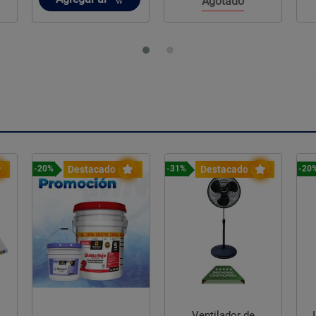
Agotado
Destacado
Destacado
-20%
-31%
-20
Ventilador de