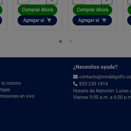
Comprar Ahora
Comprar Ahora
Añadir
Añadir
Agregar
al
Agregar
al
¿Necesitas ayuda?
contacto@mndelgolfo.c
 tu mismo
833 230 1414
tajes
Horario de Atención: Lunes 
misiones en vivo
Viernes 9:00 a.m. a 6:00 p.m