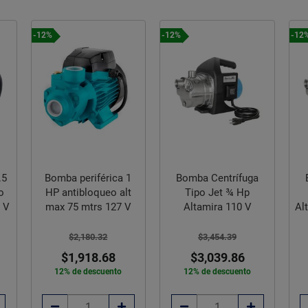
-12%
-12%
-12
Bomba periférica 1
Bomba Centrífuga
.5
HP antibloqueo alt
Tipo Jet ¾ Hp
o
max 75 mtrs 127 V
Altamira 110 V
Al
7 V
$2,180.32
$3,454.39
$1,918.68
$3,039.86
12% de descuento
12% de descuento