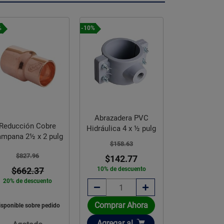
%
-10%
-15%
Abrazadera PVC
Tee PVC Sanit
Reducción Cobre
Hidráulica 4 x ½ pulg
6 200 x 
mpana 2½ x 2 pulg
$158.63
$421.5
$827.96
$142.77
$358.
$662.37
10% de descuento
15% de des
20% de descuento
Comprar Ahora
Comprar 
isponible sobre pedido
Añadir
Añadir
Agregar
al
Agregar
a