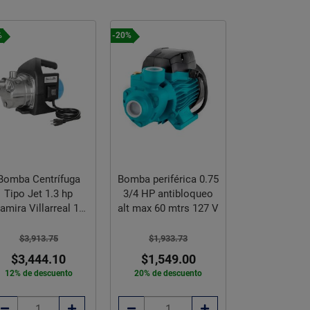
%
-20%
-12%
Bomba Centrífuga
Bomba periférica 0.75
Bomba Centr
Tipo Jet 1.3 hp
3/4 HP antibloqueo
HP 110V Ro
tamira Villarreal 110
alt max 60 mtrs 127 V
V
$3,274.
$3,913.75
$1,933.73
$2,881
$3,444.10
$1,549.00
12% de des
12% de descuento
20% de descuento