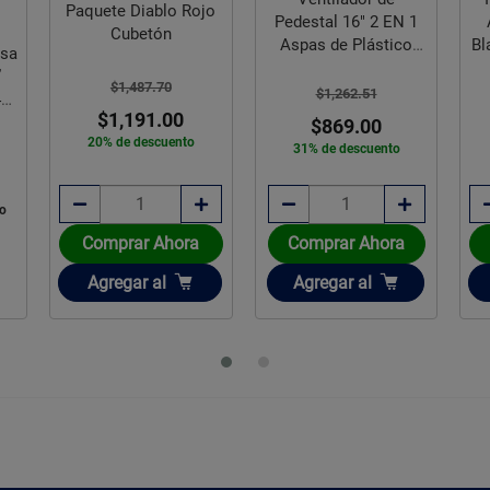
Paquete Diablo Rojo
Pedestal 16" 2 EN 1
Cubetón
Aspas de Plástico
Bl
osa
Friler
”
$1,487.70
$1,262.51
44
$1,191.00
$869.00
20% de descuento
31% de descuento
do
Comprar Ahora
Comprar Ahora
Añadir
Añadir
Agregar
al
Agregar
al