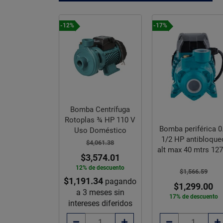
-12%
-17%
Bomba Centrífuga
Rotoplas ¾ HP 110 V
Centrífuga
Bomba periférica 0
Uso Doméstico
Jet 1/2 HP
1/2 HP antibloque
$4,061.38
mira 110 v
alt max 40 mtrs 12
$3,574.01
,987.24
12% de descuento
$1,566.59
$1,191.34
,508.78
pagando
$1,299.00
a 3 meses sin
e descuento
17% de descuento
intereses diferidos
e sobre pedido