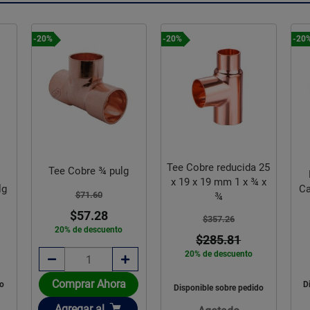
-20%
-20%
-20
Tee Cobre reducida 25
Tee Cobre ¾ pulg
x 19 x 19 mm 1 x ¾ x
lg
Ca
$71.60
¾
$57.28
$357.26
20% de descuento
$285.81
20% de descuento
Comprar Ahora
do
D
Disponible sobre pedido
Añadir
Agregar
al