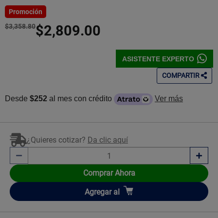
5
Estrellas!
Promoción
$3,358.80
$2,809.00
ASISTENTE EXPERTO
COMPARTIR
Desde
$252
al mes con crédito
Ver más
¿Quieres cotizar?
Da clic aquí
Comprar Ahora
Añadir
Agregar
al