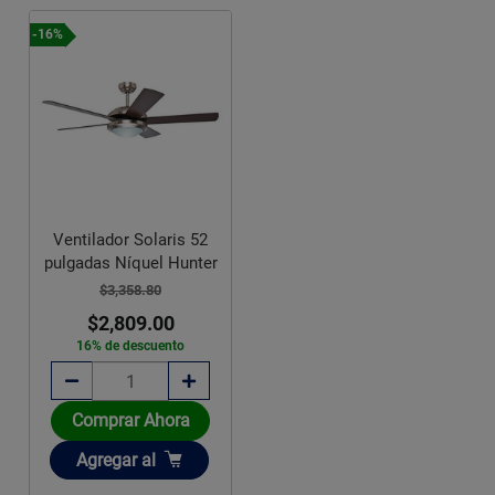
-16%
Ventilador Solaris 52
pulgadas Níquel Hunter
$3,358.80
$2,809.00
16% de descuento
Comprar Ahora
Añadir
Agregar
al