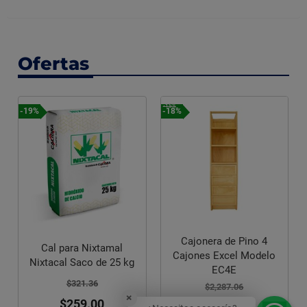
Ofertas
-15%
-18%
-18%
Cajonera de Pino 4
 Nixtamal
Caja para Herra
Cajones Excel Modelo
aco de 25 kg
Truper Reforzada
EC4E
1.36
$275.46
$2,287.06
×
9.00
$227.00