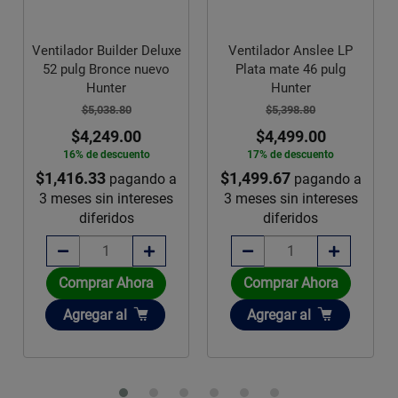
Ventilador Builder Deluxe
Ventilador Anslee LP
52 pulg Bronce nuevo
Plata mate 46 pulg
Hunter
Hunter
$5,038.80
$5,398.80
$4,249.00
$4,499.00
16% de descuento
17% de descuento
$1,416.33
$1,499.67
pagando a
pagando a
3 meses sin intereses
3 meses sin intereses
diferidos
diferidos
Comprar Ahora
Comprar Ahora
Añadir
Añadir
Agregar
al
Agregar
al