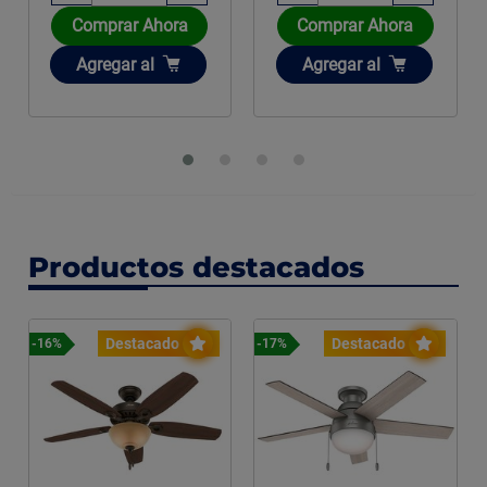
Comprar Ahora
Comprar Ahora
Añadir
Añadir
Agregar
al
Agregar
al
Productos destacados
Destacado
Destacado
-16%
-17%