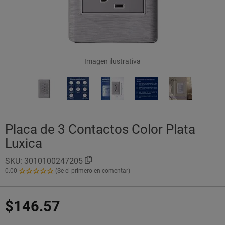
Imagen ilustrativa
Placa de 3 Contactos Color Plata
Luxica
SKU:
3010100247205
0.00
(Se el primero en comentar)
0.00
de
5
$146.57
Estrellas!