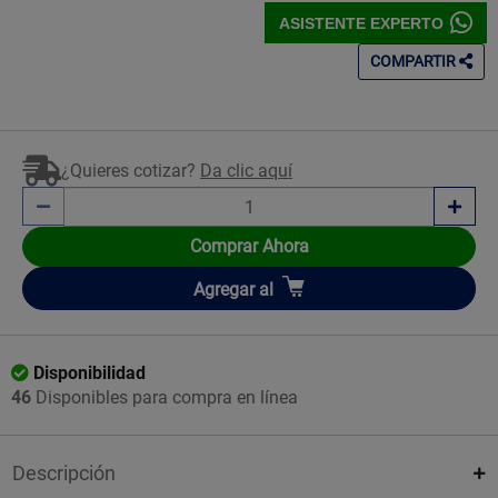
ASISTENTE EXPERTO
COMPARTIR
¿Quieres cotizar?
Da clic aquí
Comprar Ahora
Añadir
Agregar
al
Disponibilidad
46
Disponibles para compra en línea
Descripción