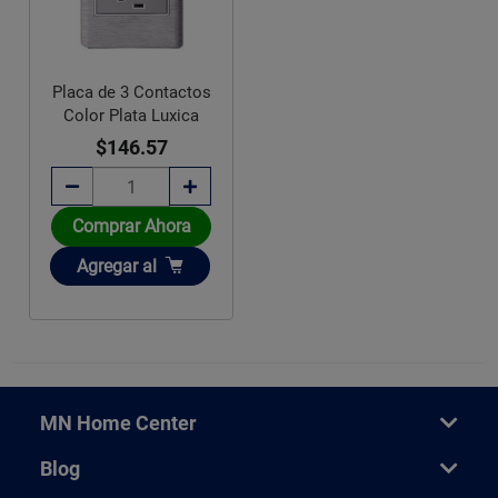
Placa de 3 Contactos
Color Plata Luxica
$146.57
Comprar Ahora
Añadir
Agregar
al
MN Home Center
Blog