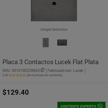
Imagen ilustrativa
Placa 3 Contactos Lucek Flat Plata
SKU:
3010100228665
Fabricado por: Lucek
0.00
(Se el primero en comentar)
0.00
de
5
$129.40
Estrellas!
ASISTENTE EXPERTO