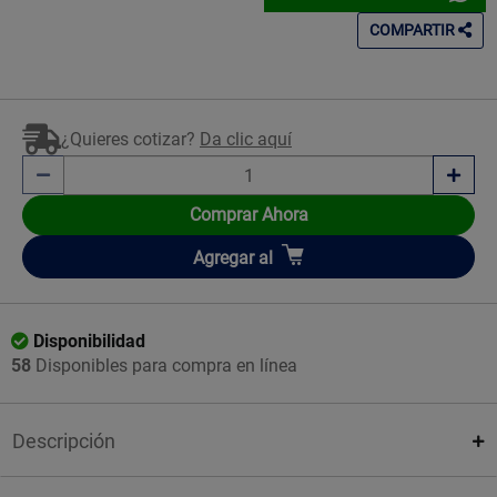
COMPARTIR
¿Quieres cotizar?
Da clic aquí
Comprar Ahora
Añadir
Agregar
al
Disponibilidad
58
Disponibles para compra en línea
Descripción