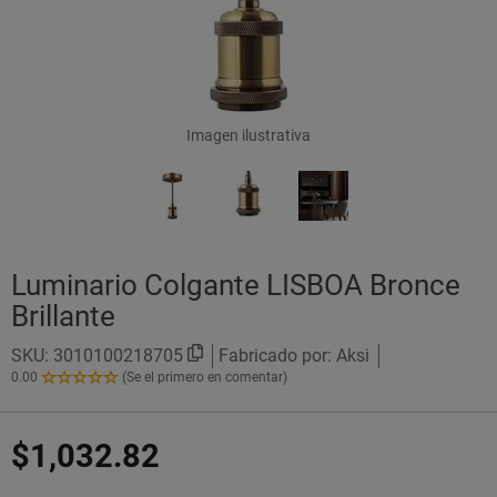
Imagen ilustrativa
Luminario Colgante LISBOA Bronce
Brillante
SKU:
3010100218705
Fabricado por: Aksi
0.00
(Se el primero en comentar)
0.00
de
5
$1,032.82
Estrellas!