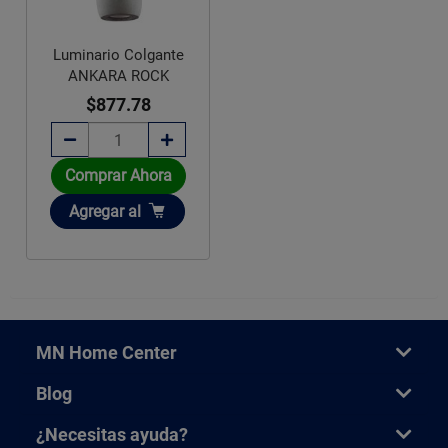
Luminario Colgante
ANKARA ROCK
$877.78
Comprar Ahora
Añadir
Agregar
al
MN Home Center
Blog
¿Necesitas ayuda?