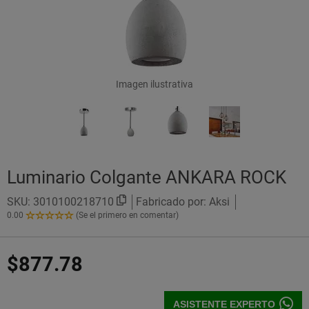
Imagen ilustrativa
Luminario Colgante ANKARA ROCK
SKU:
3010100218710
Fabricado por: Aksi
0.00
(Se el primero en comentar)
0.00
de
5
$877.78
Estrellas!
ASISTENTE EXPERTO