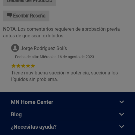
Detalles del Producto
Escribir Reseña
NOTA:
Los comentarios requieren de aprobación previa
antes de que sean exhibidos.
Jorge Rodríguez Solís
Fecha de alta: Miércoles 16 de agosto de 2023
5
de
Tiene muy buena succión y potencia, succiona los
5
líquidos sin problema.
Estrellas!
MN Home Center
Blog
¿Necesitas ayuda?