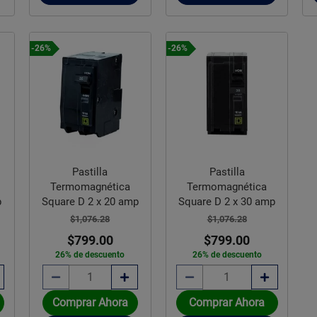
-26%
-26%
Pastilla
Pastilla
Termomagnética
Termomagnética
p
Square D 2 x 20 amp
Square D 2 x 30 amp
$1,076.28
$1,076.28
$799.00
$799.00
26% de descuento
26% de descuento
Comprar Ahora
Comprar Ahora