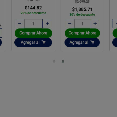
$2,095.23
$144.82
$1,885.71
20% de descuento
10% de descuento
o
Comprar Ahora
Comprar Ahora
Añadir
Añadir
Agregar
al
Agregar
al