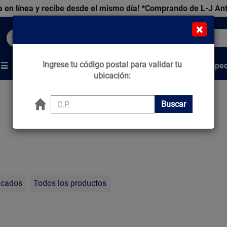
 en línea y recibe desde el mismo día!
*Comprando de L-J An
×
Buscar productos, marcas y ofertas...
Ingrese tu código postal para validar tu
Venta Espec
s
Marcas
Tips que Construyen
ubicación:
Buscar
acados
Todos los productos