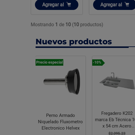
Añadir
Añadir
Agregar
al
Agregar
al
Mostrando
1
de
10
(
10
productos)
Nuevos productos
Precio especial
-10%
Fregadero K202
Perno Armado
marca Eb Técnica 1
ula Check
Niquelado Fluxometro
x 54 cm Acero
 Rugo 025 mm
Electronico Helvex
Inoxidable
 pulg
$2,095.23