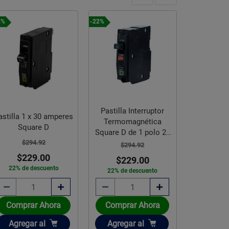
2%
-22%
Pastilla Interruptor
astilla 1 x 30 amperes
Termomagnética
Square D
Square D de 1 polo 20
$294.92
A
$294.92
$229.00
$229.00
22% de descuento
22% de descuento
Comprar Ahora
Comprar Ahora
Añadir
Añadir
Agregar
al
Agregar
al