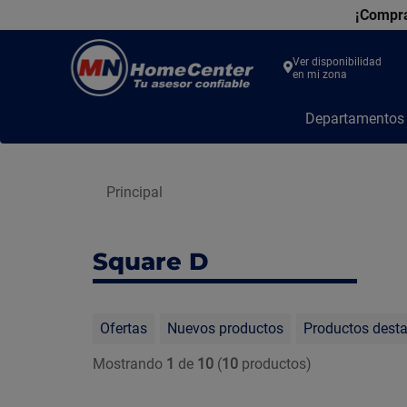
¡Compra
Ver disponibilidad
en mi zona
MN
Departamento
Home
Center
Principal
Square D
Ofertas
Nuevos productos
Productos dest
Mostrando
1
de
10
(
10
productos)