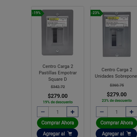
-19%
-23%
Centro Carga 2
Centro Carga 2
Pastillas Empotrar
Unidades Sobrepone
Square D
$360.75
$342.72
$279.00
$279.00
23% de descuento
19% de descuento
Comprar Ahora
Comprar Ahora
Añadir
Añadir
Agregar
al
Agregar
al