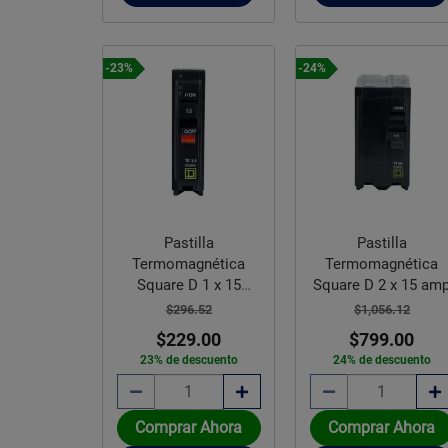
-23%
-24%
Pastilla
Pastilla
Termomagnética
Termomagnética
Square D 1 x 15
Square D 2 x 15 am
ampers
$296.52
$1,056.12
$229.00
$799.00
23% de descuento
24% de descuento
Comprar Ahora
Comprar Ahora