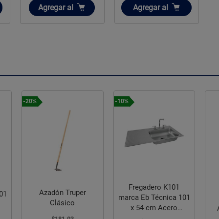
Añadir
Añadir
Agregar
al
Agregar
al
-20%
-10%
Fregadero K101
Azadón Truper
01
marca Eb Técnica 101
Clásico
x 54 cm Acero
Inoxidable
$181.03