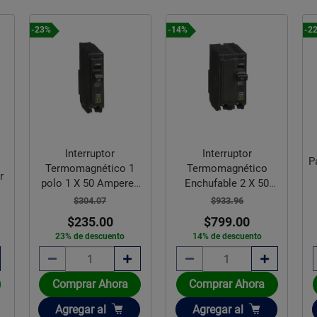
-23%
-14%
-2
Interruptor
Interruptor
P
Termomagnético 1
Termomagnético
r
polo 1 X 50 Amperes
Enchufable 2 X 50
Square D
Amperes Square D
$304.07
$933.96
$235.00
$799.00
23% de descuento
14% de descuento
Comprar Ahora
Comprar Ahora
Añadir
Añadir
Agregar
al
Agregar
al