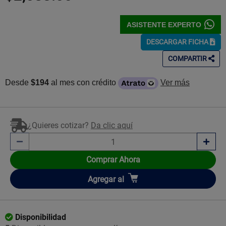
ASISTENTE EXPERTO
DESCARGAR FICHA
COMPARTIR
Desde
$194
al mes con crédito
Ver más
¿Quieres cotizar?
Da clic aquí
Comprar Ahora
Añadir
Agregar
al
Disponibilidad