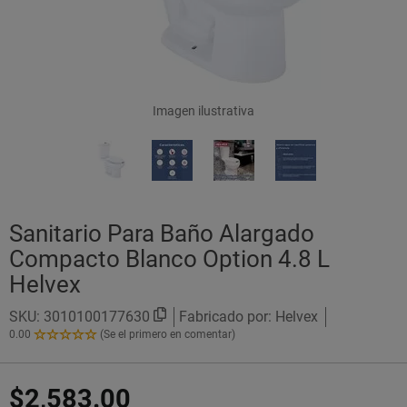
Imagen ilustrativa
Sanitario Para Baño Alargado
Compacto Blanco Option 4.8 L
Helvex
SKU:
3010100177630
Fabricado por: Helvex
0.00
(Se el primero en comentar)
0.00
de
5
$2,583.00
Estrellas!