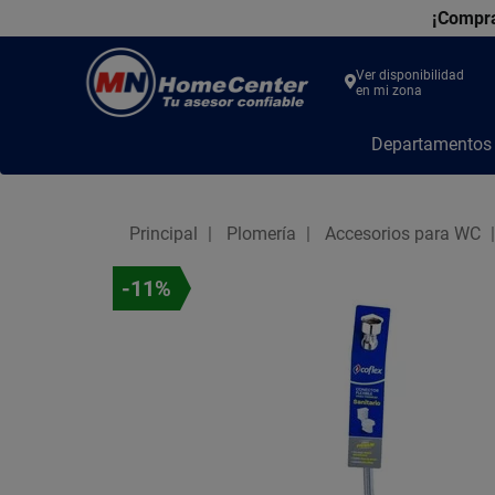
¡Compra
Ver disponibilidad
en mi zona
MN
Departamento
Home
Center
Principal
Plomería
Accesorios para WC
-11%