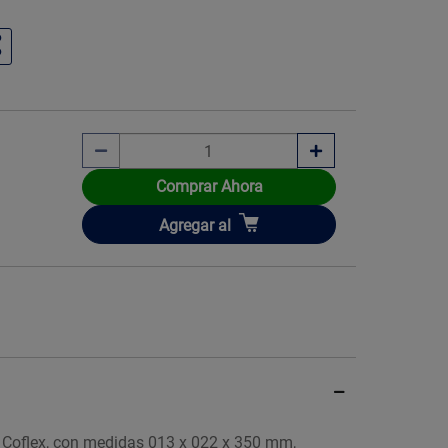
Comprar Ahora
Añadir
Agregar
al
a Coflex, con medidas 013 x 022 x 350 mm,