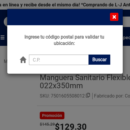
 en línea y recibe desde el mismo día!
*Comprando de L-J An
×
Buscar productos, marcas y ofertas...
Ingrese tu código postal para validar tu
Venta Espec
s
Marcas
Tips que Construyen
ubicación:
Buscar
Mangueras Sanitario
Manguera Sanitario Flexible
022x350mm
SKU:
7501605508012
Fabricado por: Co
Promoción
$145.29
$129.30