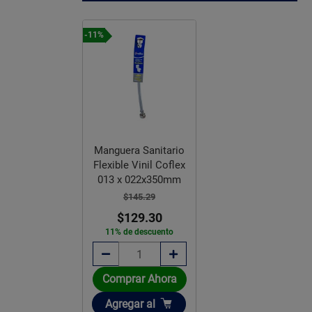
-11%
Manguera Sanitario
Flexible Vinil Coflex
013 x 022x350mm
$145.29
$129.30
11% de descuento
Comprar Ahora
Añadir
Agregar
al