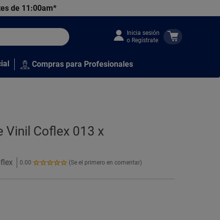
tes de 11:00am*
Inicia sesión
o Regístrate
ial
Compras para Profesionales
 Vinil Coflex 013 x
flex
0.00
(Se el primero en comentar)
0.00
de
5
Estrellas!