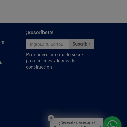
¡Suscríbete!
om
Suscribir
Permanece informado sobre
a
promociones y temas de
.
construcción
×
¿Necesitas asesoría?