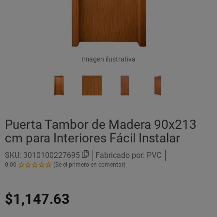
Imagen ilustrativa
Puerta Tambor de Madera 90x213
cm para Interiores Fácil Instalar
SKU:
3010100227695
Fabricado por: PVC
0.00
(Se el primero en comentar)
0.00
de
5
$1,147.63
Estrellas!