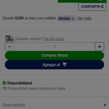
COMPARTIR
Desde
$189
al mes con crédito
Ver más
¿Quieres cotizar?
Da clic aquí
Comprar Ahora
Añadir
Agregar
al
Disponibilidad
72
Disponibles para compra en línea
Descripción