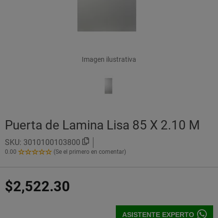
Imagen ilustrativa
Puerta de Lamina Lisa 85 X 2.10 M
SKU:
3010100103800
0.00
(Se el primero en comentar)
0.00
de
5
$2,522.30
Estrellas!
ASISTENTE EXPERTO