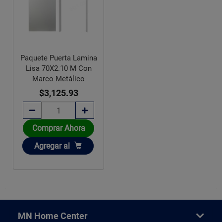
Paquete Puerta Lamina
Lisa 70X2.10 M Con
Marco Metálico
$3,125.93
Comprar Ahora
Añadir
Agregar
al
MN Home Center