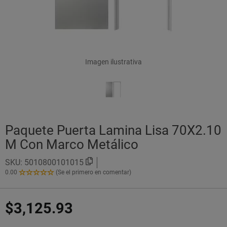
Imagen ilustrativa
Paquete Puerta Lamina Lisa 70X2.10
M Con Marco Metálico
SKU:
5010800101015
0.00
(Se el primero en comentar)
0.00
de
5
$3,125.93
Estrellas!