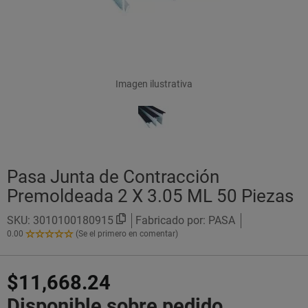
Imagen ilustrativa
Pasa Junta de Contracción
Premoldeada 2 X 3.05 ML 50 Piezas
SKU:
3010100180915
Fabricado por: PASA
0.00
(Se el primero en comentar)
0.00
de
5
$11,668.24
Estrellas!
Disponible sobre pedido