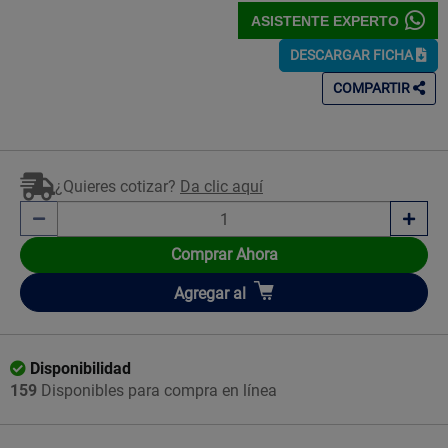
ASISTENTE EXPERTO
DESCARGAR FICHA
COMPARTIR
¿Quieres cotizar?
Da clic aquí
Comprar Ahora
Añadir
Agregar
al
Disponibilidad
159
Disponibles para compra en línea