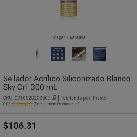
Imagen ilustrativa
Sellador Acrílico Siliconizado Blanco
Sky Cril 300 mL
SKU:
2010028200007
Fabricado por: Presto
0.00
(Se el primero en comentar)
0.00
de
5
$106.31
Estrellas!