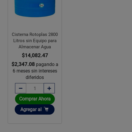
Cisterna Rotoplas 2800
Litros sin Equipo para
Almacenar Agua
$14,082.47
$2,347.08
pagando a
6 meses sin intereses
diferidos
Comprar Ahora
Añadir
Agregar
al