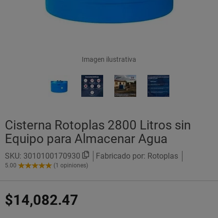
Imagen ilustrativa
Cisterna Rotoplas 2800 Litros sin
Equipo para Almacenar Agua
SKU:
3010100170930
Fabricado por: Rotoplas
5.00
(1 opiniones)
5.00
de
5
$14,082.47
Estrellas!