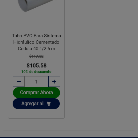
Tubo PVC Para Sistema
Hidráulico Cementado
Cedula 40 1/2 6 m
$117.32
$105.58
10% de descuento
Comprar Ahora
Añadir
Agregar
al