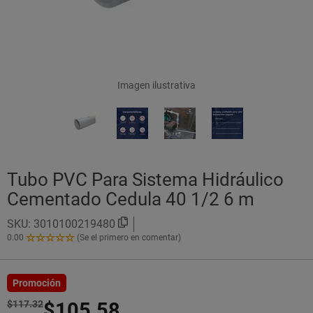
Imagen ilustrativa
Tubo PVC Para Sistema Hidráulico
Cementado Cedula 40 1/2 6 m
SKU:
3010100219480
0.00
(Se el primero en comentar)
0.00
de
5
Estrellas!
Promoción
$117.32
$105.58