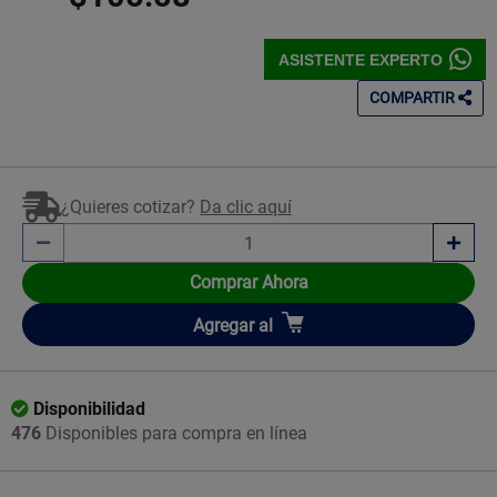
ASISTENTE EXPERTO
COMPARTIR
¿Quieres cotizar?
Da clic aquí
Comprar Ahora
Añadir
Agregar
al
Disponibilidad
476
Disponibles para compra en línea