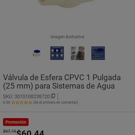
Imagen ilustrativa
Válvula de Esfera CPVC 1 Pulgada
(25 mm) para Sistemas de Agua
SKU:
3010100238720
0.00
(Se el primero en comentar)
0.00
de
5
Estrellas!
Promoción
$67.16
$60.44