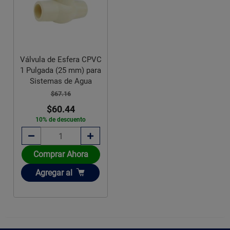
Válvula de Esfera CPVC
1 Pulgada (25 mm) para
Sistemas de Agua
$67.16
$60.44
10% de descuento
Comprar Ahora
Añadir
Agregar
al