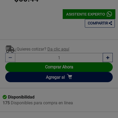
ASISTENTE EXPERTO
COMPARTIR
¿Quieres cotizar?
Da clic aquí
Comprar Ahora
Añadir
Agregar
al
Disponibilidad
175
Disponibles para compra en línea