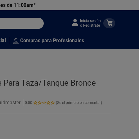
tes de 11:00am*
Inicia sesión
o Regístrate
ial
Compras para Profesionales
os Para Taza/Tanque Bronce
luidmaster
0.00
(Se el primero en comentar)
0.00
de
5
Estrellas!