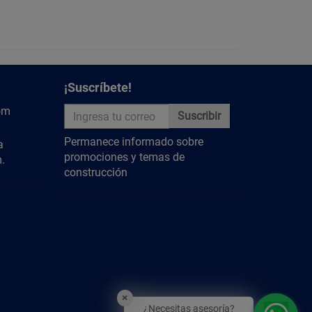
y descubre más contenido relevante.
¡Suscríbete!
om
Suscribir
Permanece informado sobre
a
promociones y temas de
.
construcción
×
¿Necesitas asesoría?