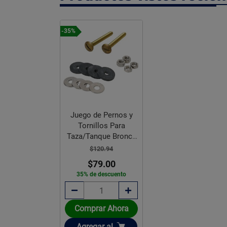
-35%
Juego de Pernos y
Tornillos Para
Taza/Tanque Bronce
Fluidmaster
$120.94
$79.00
35% de descuento
Comprar Ahora
Añadir
Agregar
al