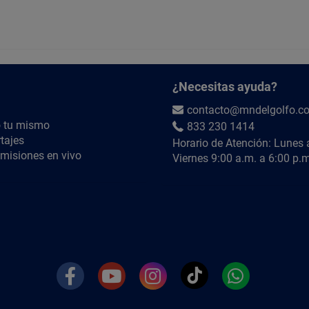
Búscanos en YouTube como
@MNdelGolfoTV
¿Necesitas ayuda?
contacto@mndelgolfo.c
 tu mismo
833 230 1414
tajes
Horario de Atención: Lunes 
misiones en vivo
Viernes 9:00 a.m. a 6:00 p.m