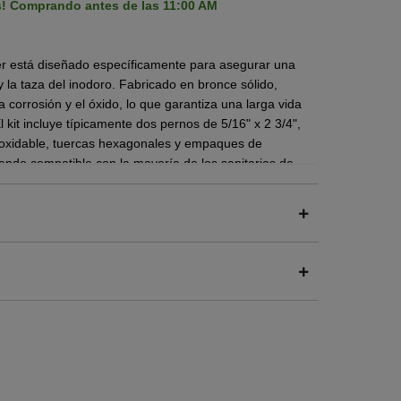
s! Comprando antes de las 11:00 AM
ster está diseñado específicamente para asegurar una
 la taza del inodoro.
Fabricado en
bronce sólido
,
a corrosión y el óxido, lo que garantiza una larga vida
l kit incluye típicamente
dos pernos de 5/16" x 2 3/4"
,
inoxidable, tuercas hexagonales y empaques de
siendo compatible con la mayoría de los sanitarios de
 segura entre el tanque y la taza, previniendo
a sus arandelas de goma que aseguran un ajuste
agua, vacía el tanque por completo y usa una esponja
en el fondo.
 de metal y luego una arandela de goma en cada