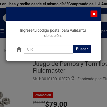
 en línea y recibe desde el mismo día!
*Comprando de L-J An
×
Buscar productos, marcas y ofertas...
Ingrese tu código postal para validar tu
Venta Espec
s
Marcas
Tips que Construyen
ubicación:
Buscar
Tornillos
Juego de Pernos y Tornill
Fluidmaster
SKU:
3010100102070
Fabricado por: F
Promoción
$120.94
$79.00