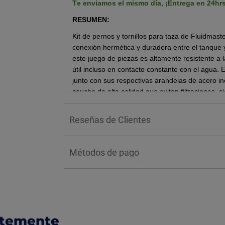
Te enviamos el mismo día,
¡Entrega en 24hr
RESUMEN:
Kit de pernos y tornillos para taza de Fluidma
conexión hermética y duradera entre el tanque y
este juego de piezas es altamente resistente a l
útil incluso en contacto constante con el agua.
E
junto con sus respectivas arandelas de acero 
caucho de alta calidad que evitan filtraciones, 
dos piezas.
Reseñas de Clientes
BENEFICIOS:
Estos componentes ofrecen una sujeción firme y
eficazmente las molestas filtraciones gracias 
Métodos de pago
hermético.
INSTALACIÓN:
Preparación: Cierra la llave de paso de 
para eliminar el agua residual que quede 
Armado de pernos: Desliza una arandela
ntemente
perno de bronce.