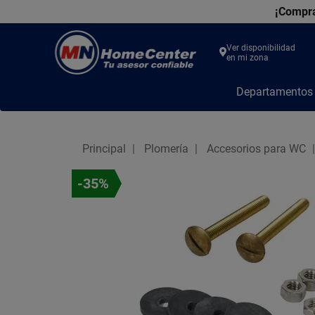
¡Compra
Ver disponibilidad
en mi zona
MN
Departamento
Home
Center
Principal
Plomería
Accesorios para WC
-35%