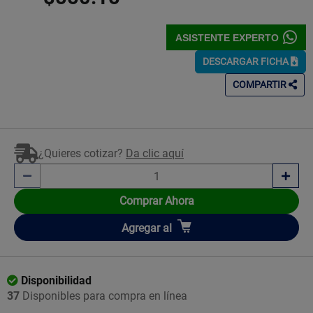
ASISTENTE EXPERTO
DESCARGAR FICHA
COMPARTIR
¿Quieres cotizar?
Da clic aquí
Comprar Ahora
Añadir
Agregar
al
Disponibilidad
37
Disponibles para compra en línea