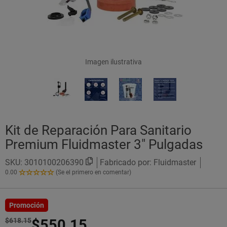
Imagen ilustrativa
Kit de Reparación Para Sanitario
Premium Fluidmaster 3" Pulgadas
SKU:
3010100206390
Fabricado por: Fluidmaster
0.00
(Se el primero en comentar)
0.00
de
5
Estrellas!
Promoción
$618.15
$550.15