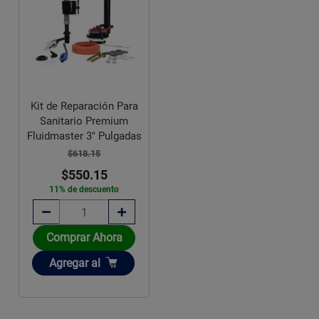
Kit de Reparación Para
Sanitario Premium
Fluidmaster 3" Pulgadas
$618.15
$550.15
11% de descuento
Comprar Ahora
Añadir
Agregar
al