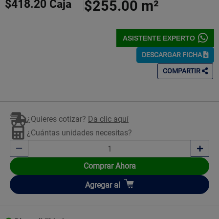
$418.20
Caja
$255.00
m²
ASISTENTE EXPERTO
DESCARGAR FICHA
COMPARTIR
¿Quieres cotizar?
Da clic aquí
¿Cuántas unidades necesitas?
Comprar Ahora
Añadir
Agregar
al