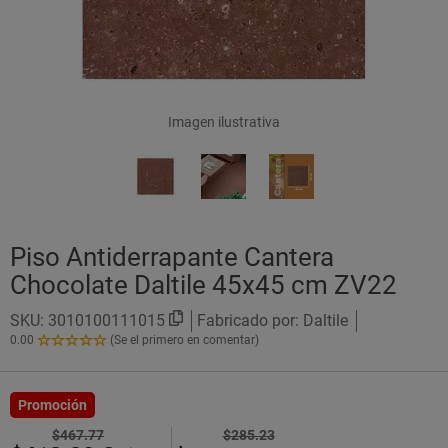
Imagen ilustrativa
Piso Antiderrapante Cantera
Chocolate Daltile 45x45 cm ZV22
SKU:
3010100111015
Fabricado por: Daltile
0.00
(Se el primero en comentar)
0.00
de
5
Estrellas!
Promoción
$467.77
$285.23