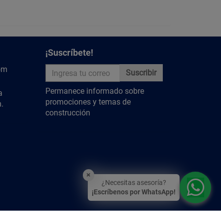
y descubre más contenido relevante
¡Suscríbete!
om
Suscribir
Permanece informado sobre
a
promociones y temas de
.
construcción
×
¿Necesitas asesoría?
¡Escríbenos por WhatsApp!