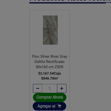
Piso Silver River Gray
Daltile Rectificado
80x160 cm ZS09
$2,167.54
Caja
$846.70
m²
Comprar Ahora
Añadir
Agregar
al