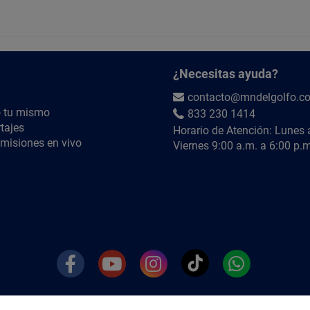
¿QUIÉRES SABER MÁS?
Búscanos en YouTube como
@MNdelGolfoTV
¿Necesitas ayuda?
contacto@mndelgolfo.c
 tu mismo
833 230 1414
tajes
Horario de Atención: Lunes 
misiones en vivo
Viernes 9:00 a.m. a 6:00 p.m