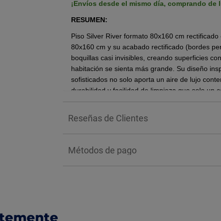
¡Envíos desde el mismo día, comprando de l
RESUMEN:
Piso Silver River formato 80x160 cm rectificado
80x160 cm y su acabado rectificado (bordes per
boquillas casi invisibles, creando superficies c
habitación se sienta más grande. Su diseño insp
sofisticados no solo aporta un aire de lujo con
durabilidad y facilidad de limpieza que solo un 
Piso gran formato.
Reseñas de Clientes
Porcelánico esmaltado.
Acabado pulido.
Diseño estilo tipo piedra intensa con un c
Métodos de pago
Alto detalle y vetas profundas en diferent
Ideal para crear ambientes elegantes y d
Para tráfico en uso residencial y comercial
Caja con 2.56 m2.
BENEFICIOS:
ntemente
Gracias a su acabado rectificado, las piezas se 