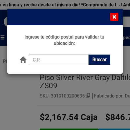
 en línea y recibe desde el mismo día!
*Comprando de L-J An
×
Buscar productos, marcas y ofertas...
Ingrese tu código postal para validar tu
Venta Espec
s
Marcas
Tips que Construyen
ubicación:
Buscar
Pisos Estilo Mármol
Piso Silver River Gray Dalt
ZS09
SKU:
3010100200635
Fabricado por: Dal
$2,167.54
Caja
$846.