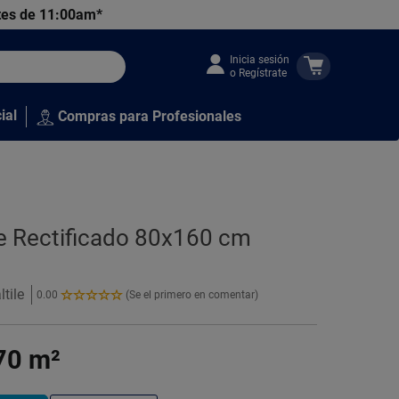
tes de 11:00am*
Inicia sesión
o Regístrate
ial
Compras para Profesionales
ile Rectificado 80x160 cm
tile
0.00
(Se el primero en comentar)
0.00
de
5
70
m²
Estrellas!