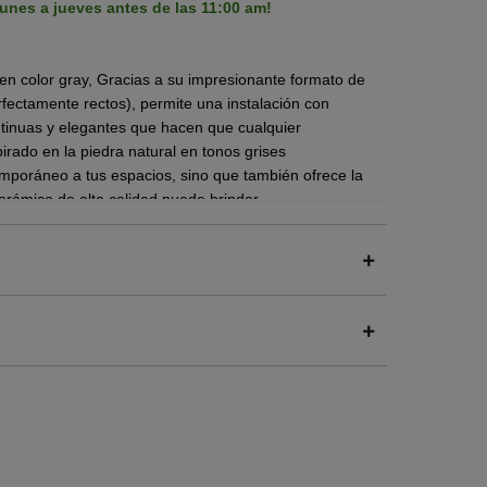
unes a jueves antes de las 11:00 am!
 en color gray, Gracias a su impresionante formato de
fectamente rectos), permite una instalación con
ontinuas y elegantes que hacen que cualquier
irado en la piedra natural en tonos grises
temporáneo a tus espacios, sino que también ofrece la
cerámico de alta calidad puede brindar.
arácter natural y elegante.
es gamas de gris y tonalidades rojizas.
e gran personalidad.
 en interior.
instalan con una precisión milimétrica que resalta la