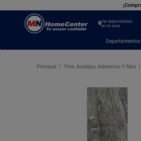
¡Compra
Ver disponibilidad
en mi zona
MN
Departamento
Home
Center
Principal
Piso, Azulejos, Adhesivos Y Mas