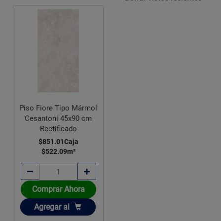
Piso Fiore Tipo Mármol
Cesantoni 45x90 cm
Rectificado
$851.01
Caja
$522.09
m²
Comprar Ahora
Añadir
Agregar
al