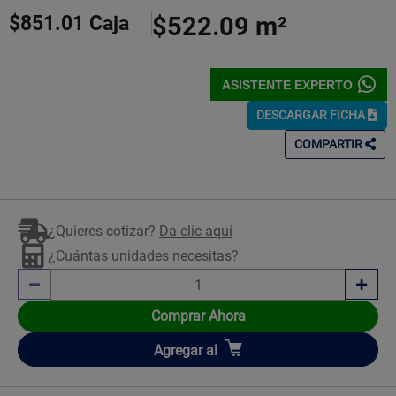
5
$851.01
Caja
$522.09
m²
Estrellas!
ASISTENTE EXPERTO
DESCARGAR FICHA
COMPARTIR
¿Quieres cotizar?
Da clic aquí
¿Cuántas unidades necesitas?
Comprar Ahora
Añadir
Agregar
al