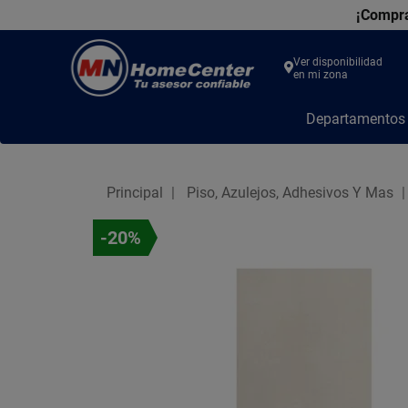
¡Compra
Ver disponibilidad
en mi zona
MN
Departamento
Home
Center
Principal
Piso, Azulejos, Adhesivos Y Mas
-20%