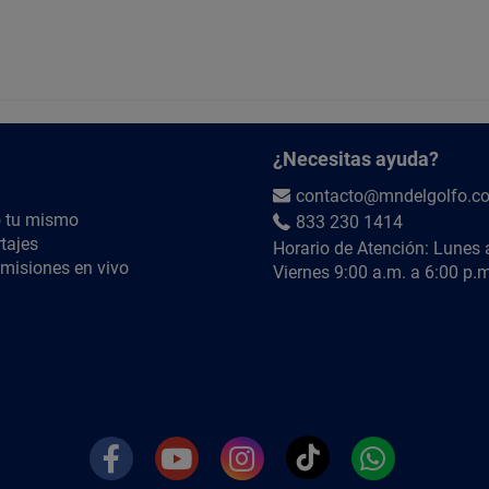
2. ¿Qué color es “Hueso”?
R= Es un tono beige claro que aporta mayor lum
¿QUIÉRES SABER MÁS?
Búscanos en YouTube como
@MNdelGolfoTV
¿Necesitas ayuda?
contacto@mndelgolfo.c
 tu mismo
833 230 1414
tajes
Horario de Atención: Lunes 
misiones en vivo
Viernes 9:00 a.m. a 6:00 p.m