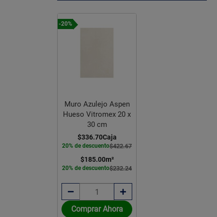
-20%
Muro Azulejo Aspen
Hueso Vitromex 20 x
30 cm
$336.70
Caja
20% de descuento
$422.67
$185.00
m²
20% de descuento
$232.24
Comprar Ahora