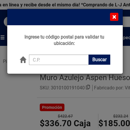
 en línea y recibe desde el mismo día!
*Comprando de L-J An
×
Buscar productos, marcas y ofertas...
Ingrese tu código postal para validar tu
Venta Espec
s
Marcas
Tips que Construyen
ubicación:
Buscar
Pisos Estilo Mármol
Muro Azulejo Aspen Hueso
SKU:
3010100191040
Fabricado por: V
Promoción
$422.67
$232.24
$336.70
Caja
$185.0