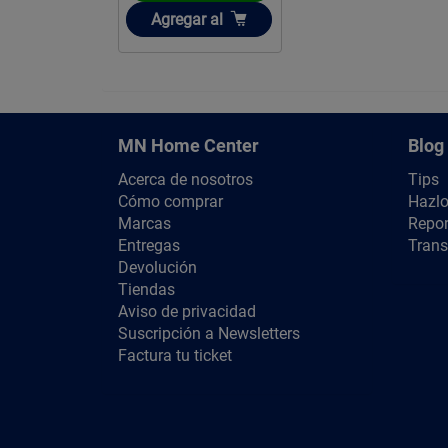
Añadir
Agregar
al
MN Home Center
Blog
Acerca de nosotros
Tips
Cómo comprar
Hazlo
Marcas
Repor
Entregas
Trans
Devolución
Tiendas
Aviso de privacidad
Suscripción a Newsletters
Factura tu ticket