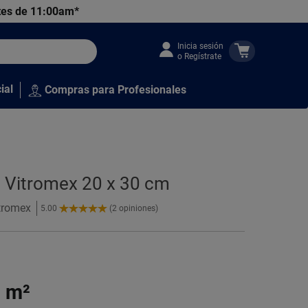
tes de 11:00am*
Inicia sesión
o Regístrate
ial
Compras para Profesionales
 Vitromex 20 x 30 cm
itromex
5.00
(2 opiniones)
5.00
de
5
Estrellas!
0
m²