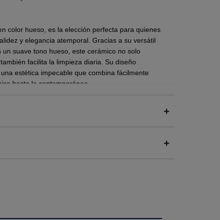
n color hueso, es la elección perfecta para quienes
alidez y elegancia atemporal.
Gracias a su versátil
n un suave tono hueso, este cerámico no solo
mbién facilita la limpieza diaria.
Su diseño
y una estética impecable que combina fácilmente
ásico hasta lo contemporáneo
r de lo apreciado en pantalla.
 y funcional que aporta a los espacios interiores,
e amplifica la luminosidad y genera una sensación de