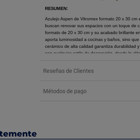
RESUMEN:
Azulejo Aspen de Vitromex formato 20 x 30 cm e
buscan renovar sus espacios con un toque de c
formato de
20 x 30 cm
y su acabado brillante e
aporta luminosidad a cocinas y baños, sino que ta
cerámico de alta calidad garantiza durabilidad 
con cualquier estilo de decoración, desde lo cl
Acabado brillante.
Reseñas de Clientes
Tipo mármol.
Para uso exclusivo en muro.
Interior y exterior.
Métodos de pago
1.82 m2 por caja.
*Nota: El color de los productos puede varia
BENEFICIOS:
Su principal beneficio es la versatilidad estética
ntemente
gracias a su acabado brillante y tono neutro qu
mayor amplitud en habitaciones pequeñas.