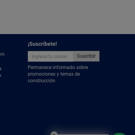
inosidad y amplitud visual.
y descubre más contenido relevante.
¡Suscríbete!
om
Suscribir
Permanece informado sobre
a
promociones y temas de
.
construcción
×