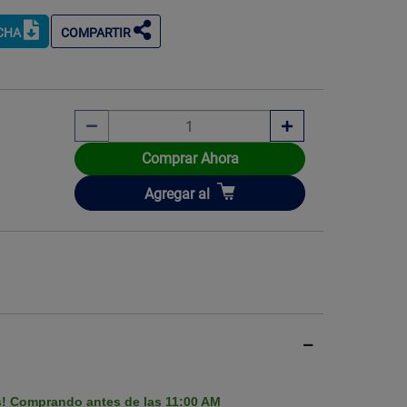
ICHA
COMPARTIR
Imagen ilustrati
Comprar Ahora
Añadir
Agregar
al
s! Comprando antes de las 11:00 AM