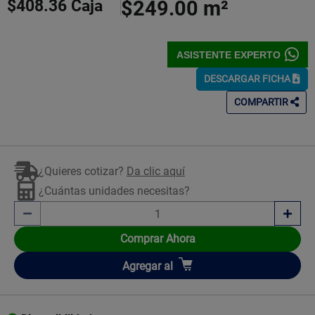
$408.36
Caja
$249.00
m²
ASISTENTE EXPERTO
DESCARGAR FICHA
COMPARTIR
¿Quieres cotizar?
Da clic aquí
¿Cuántas unidades necesitas?
Comprar Ahora
Añadir
Agregar
al