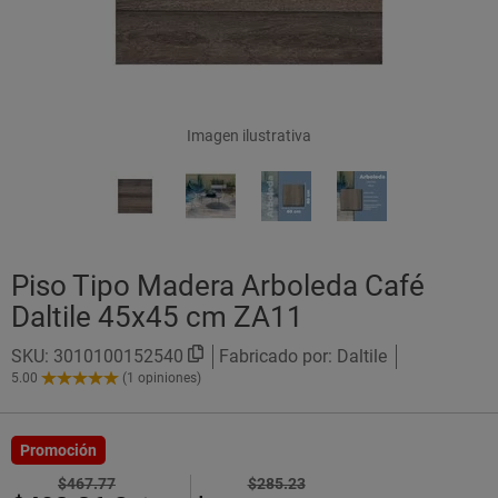
Imagen ilustrativa
Piso Tipo Madera Arboleda Café
Daltile 45x45 cm ZA11
SKU:
3010100152540
Fabricado por: Daltile
5.00
(1 opiniones)
5.00
de
5
Estrellas!
Promoción
$467.77
$285.23