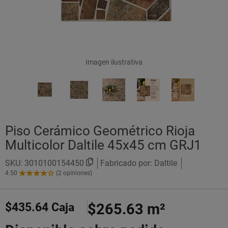
Imagen ilustrativa
Piso Cerámico Geométrico Rioja
Multicolor Daltile 45x45 cm GRJ1
SKU:
3010100154450
Fabricado por: Daltile
4.50
(2 opiniones)
4.50
de
5
$435.64
Caja
$265.63
m²
Estrellas!