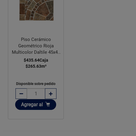
Piso Cerámico
Geométrico Rioja
Multicolor Daltile 45x45
cm GRJ1
$435.64
Caja
$265.63
m²
Disponible sobre pedido
Añadir
Agregar
al