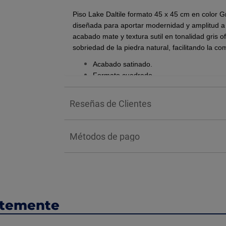
Piso Lake Daltile formato 45 x 45 cm en color G
diseñada para aportar modernidad y amplitud a e
acabado mate y textura sutil en tonalidad gris 
sobriedad de la piedra natural, facilitando la co
Acabado satinado.
Formato cuadrado.
Fácil de combinar.
Para uso en tráfico residencial o comercial
Reseñas de Clientes
Uso en interior y exterior.
1.64 m2 por caja.
Métodos de pago
*Nota: El color de los productos puede varia
BENEFICIOS:
La resistencia al tráfico medio-intenso es el prin
una opción sumamente versátil tanto para espa
actividad moderada. Al ser un cerámico esmaltado
ntemente
limpiar y mantener, manteniendo su estética de
tiempo.