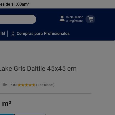
tes de 11:00am*
Inicia sesión
o Regístrate
ial
Compras para Profesionales
ake Gris Daltile 45x45 cm
tile
5.00
(1 opiniones)
5.00
de
5
9
m²
Estrellas!