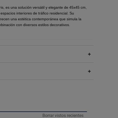
ris, es una solución versátil y elegante de 45x45 cm,
spacios interiores de tráfico residencial. Su
ofrecen una estética contemporánea que simula la
mbinación con diversos estilos decorativos.
 ligero.
r de lo apreciado en pantalla.
cipal beneficio de este piso, lo que lo convierte en
cios residenciales como para locales comerciales de
 de alta calidad, ofrece una superficie fácil de
 apariencia pétrea en tono gris por mucho más
Borrar vistos recientes