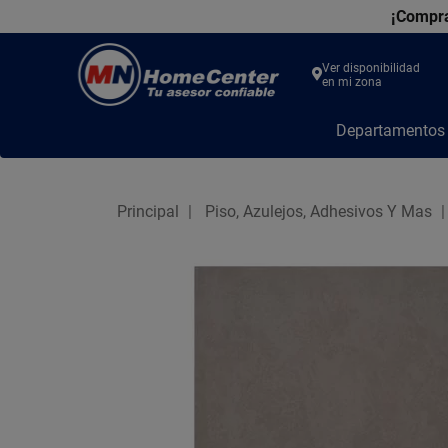
¡Compra
Ver disponibilidad
en mi zona
MN
Departamento
Home
Center
Principal
Piso, Azulejos, Adhesivos Y Mas