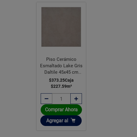
Piso Cerámico
Esmaltado Lake Gris
Daltile 45x45 cm
GZF2
$373.25
Caja
$227.59
m²
Comprar Ahora
Añadir
Agregar
al