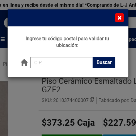
 en línea y recibe desde el mismo día!
*Comprando de L-J An
×
Buscar productos, marcas y ofertas...
Ingrese tu código postal para validar tu
Venta Espec
s
Marcas
Tips que Construyen
ubicación:
Buscar
Pisos
Piso Cerámico
Piso Cerámico Esmaltado L
GZF2
SKU:
2010374400007
Fabricado por: Dal
$373.25
Caja
$227.5