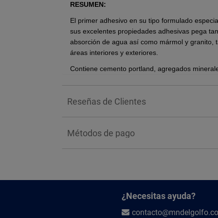
RESUMEN:
El primer adhesivo en su tipo formulado especi
sus excelentes propiedades adhesivas pega tam
absorción de agua así como mármol y granito, t
áreas interiores y exteriores.
Contiene cemento portland, agregados minerales 
redispersable de la más alta calidad que le dan
tiempo abierto y trabajabilidad, que harán de s
Reseñas de Clientes
características de la norma ANSI- A 118.4.
Es
un adhesivo en polvo.
Diseñado para instalar todo tipo de reves
Métodos de pago
agua, en muros y pisos de tráfico intenso, 
Especial para pegar pisos porcelanatos.
*Nota: El color de los productos puede variar de
Beneficios:
¿Necesitas ayuda?
El primer adhesivo especial para instalar
Pega revestimientos de alta, media y baj
contacto@mndelgolfo.c