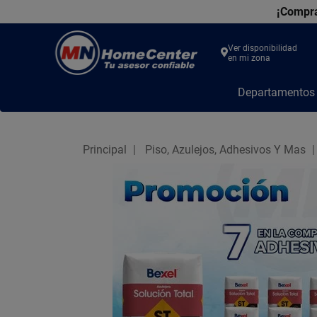
¡Compra
Ver disponibilidad
en mi zona
MN
Departamento
Home
Center
Principal
Piso, Azulejos, Adhesivos Y Mas