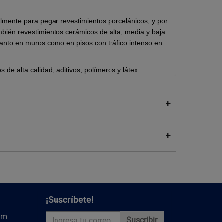
almente para pegar revestimientos porcelánicos, y por
bién revestimientos cerámicos de alta, media y baja
anto en muros como en pisos con tráfico intenso en
de alta calidad, aditivos, polímeros y látex
 excelentes propiedades de resistencia, adhesión,
u instalación un espacio perdurable. Cumple
timientos de alta, media, baja o nula absorción en
en interior o exterior.
 lo apreciado en pantalla.
¡Suscríbete!
 pisos porcelánicos.
a absorción de agua.
om
Suscribir