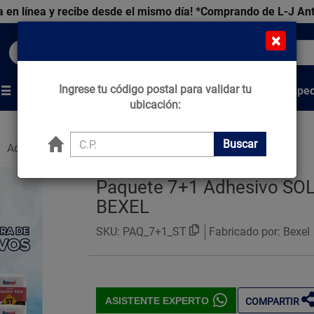
 en línea y recibe desde el mismo día!
*Comprando de L-J An
×
Buscar productos, marcas y ofertas...
Ingrese tu código postal para validar tu
Venta Espec
s
Marcas
Tips que Construyen
ubicación:
Buscar
Adhesivos
Adhesivos
Paquete 7+1 Adhesivo SO
BEXEL
SKU:
PAQ_7+1_ST
Fabricado por: Bexel
ASISTENTE EXPERTO
COMPARTIR