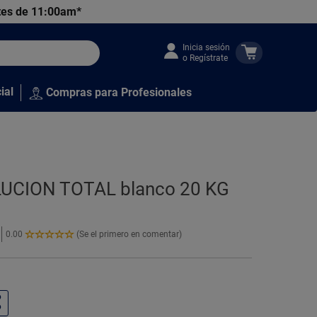
tes de 11:00am*
Inicia sesión
o Regístrate
ial
Compras para Profesionales
LUCION TOTAL blanco 20 KG
0.00
(Se el primero en comentar)
0.00
de
5
Estrellas!