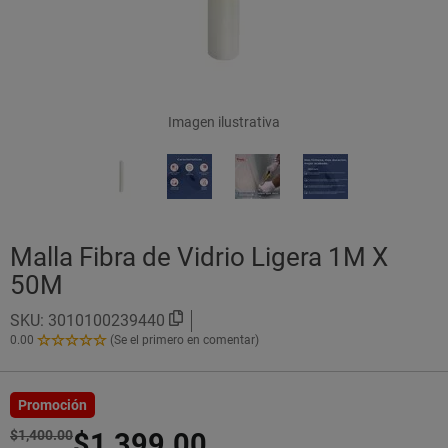
Imagen ilustrativa
Malla Fibra de Vidrio Ligera 1M X
50M
SKU:
3010100239440
0.00
(Se el primero en comentar)
0.00
de
5
Estrellas!
Promoción
$1,400.00
$1,399.00